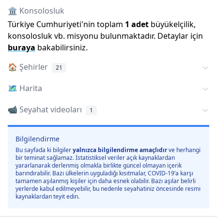
🏛️ Konsolosluk
Türkiye Cumhuriyeti
'
nin toplam
1
adet
büyükelçilik,
konsolosluk vb. misyonu bulunmaktadır. Detaylar için
buraya
bakabilirsiniz.
🏠
Şehirler
21
🗺️
Harita
📹 Seyahat videoları
1
Bilgilendirme
Bu sayfada ki bilgiler
yalnızca bilgilendirme amaçlıdır
ve herhangi
bir teminat sağlamaz. İstatistiksel veriler açık kaynaklardan
yararlanarak derlenmiş olmakla birlikte güncel olmayan içerik
barındırabilir. Bazı ülkelerin uyguladığı kısıtmalar, COVID-19’a karşı
tamamen aşılanmış kişiler için daha esnek olabilir. Bazı aşılar belirli
yerlerde kabul edilmeyebilir, bu nedenle seyahatiniz öncesinde resmi
kaynaklardan teyit edin.