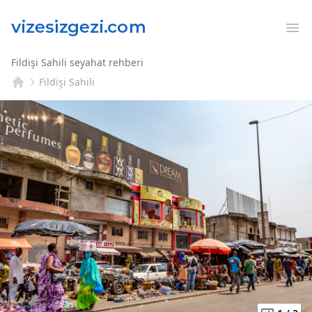
Op
Fildişi Sahili seyahat rehberi
Fildişi Sahili