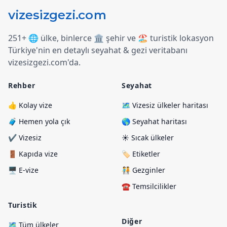
251+ 🌐 ülke, binlerce 🏛️ şehir ve 🏖️ turistik lokasyon
Türkiye
'
nin en detaylı seyahat & gezi veritabanı
vizesizgezi.com
'
da.
Rehber
Seyahat
👍 Kolay vize
🗺️ Vizesiz ülkeler haritası
🧳 Hemen yola çık
🌎 Seyahat haritası
✔️ Vizesiz
☀️ Sıcak ülkeler
🚪 Kapıda vize
🏷️ Etiketler
🖥️ E-vize
🧑‍🤝‍🧑 Gezginler
☎️ Temsilcilikler
Turistik
Diğer
🗺️ Tüm ülkeler