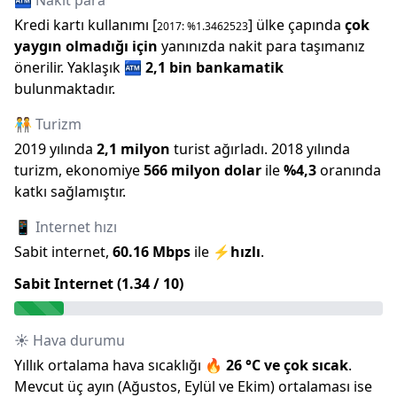
🏧 Nakit para
Kredi kartı kullanımı [
] ülke çapında
çok
2017
: %
1.3462523
yaygın olmadığı için
yanınızda nakit para taşımanız
önerilir.
Yaklaşık
🏧
2,1 bin
bankamatik
bulunmaktadır.
🧑‍🤝‍🧑 Turizm
2019
yılında
2,1 milyon
turist ağırladı.
2018
yılında
turizm, ekonomiye
566 milyon
dolar
ile
%
4,3
oranında
katkı sağlamıştır.
📱 Internet hızı
Sabit internet,
60.16
Mbps
ile
⚡
hızlı
.
Sabit Internet (
1.34
/ 10)
☀️ Hava durumu
Yıllık ortalama hava sıcaklığı
🔥
26
°C ve
çok sıcak
.
Mevcut üç ayın (
Ağustos
,
Eylül
ve
Ekim
) ortalaması ise