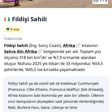
1 /
3
Fildişi Sahili
🖥️ E-vize
Hakkında
Fildişi Sahili
(İng:
Ivory Coast
),
Afrika
kıtasının
Sahra Altı Afrika
bölgesinde yer alır.
Toplam yüz
ölçümü
318 bin
km²dir
ve
%
7,9
ormanlık alandan
oluşur.
Nüfusu
2025
yılı
itibari ile
33 milyon
dur
.
%
54,5
şehirlerde,
%
45,5
ise kırsalda yaşamaktadır.
Fildişi Sahili ya da resmî adı ile Kotdivuar Cumhuriyeti
(Fransızca: Côte d’Ivoire, Fransızca telaffuz: [kot diˈvwaʀ]),
Afrika kıtasının batı kısmında yer alan bir ülkedir. Ülkenin
sınır komşularını (kuzeyden saat yönünde ilerlendiğinde)
Mali, Burkina Faso, Gana, Liberya ve Gine