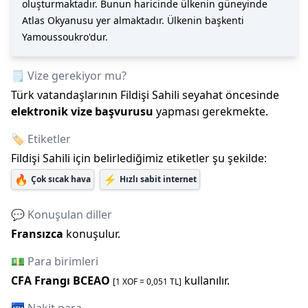
oluşturmaktadır. Bunun haricinde ülkenin güneyinde
Atlas Okyanusu yer almaktadır. Ülkenin başkenti
Yamoussoukro'dur.
🗒️ Vize gerekiyor mu?
Türk vatandaşlarının
Fildişi Sahili
seyahat öncesinde
elektronik vize başvurusu
yapması gerekmekte.
🏷️ Etiketler
Fildişi Sahili
için belirlediğimiz etiketler şu şekilde:
🔥
⚡
Çok sıcak hava
Hızlı sabit internet
💬 Konuşulan diller
Fransızca
konuşulur.
💵 Para birimleri
CFA Frangı BCEAO
kullanılır.
[1
XOF
=
0,051
TL]