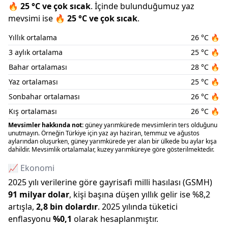
🔥
25
°C ve
çok sıcak
.
İçinde bulunduğumuz
yaz
mevsimi ise
🔥
25
°C ve
çok sıcak
.
Yıllık ortalama
26
°C
🔥
3 aylık ortalama
25
°C
🔥
Bahar ortalaması
28
°C
🔥
Yaz ortalaması
25
°C
🔥
Sonbahar ortalaması
26
°C
🔥
Kış ortalaması
26
°C
🔥
Mevsimler hakkında not:
güney yarımkürede mevsimlerin ters olduğunu
unutmayın. Örneğin Türkiye için yaz ayı haziran, temmuz ve ağustos
aylarından oluşurken, güney yarımkürede yer alan bir ülkede bu aylar kışa
dahildir. Mevsimlik ortalamalar, kuzey yarımküreye göre gösterilmektedir.
📈 Ekonomi
2025
yılı verilerine göre gayrisafi milli hasılası (GSMH)
91 milyar
dolar
, kişi başına düşen yıllık gelir ise %
8,2
artışla
,
2,8 bin
dolardır
.
2025
yılında tüketici
enflasyonu
%
0,1
olarak hesaplanmıştır.