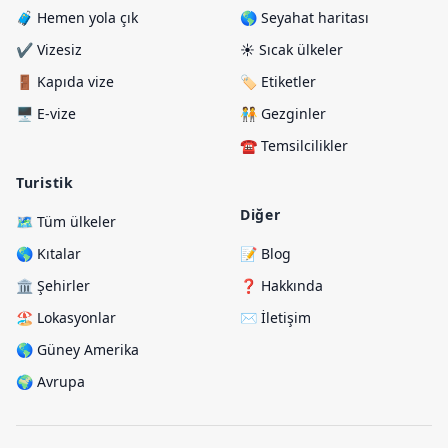
🧳 Hemen yola çık
🌎 Seyahat haritası
✔️ Vizesiz
☀️ Sıcak ülkeler
🚪 Kapıda vize
🏷️ Etiketler
🖥️ E-vize
🧑‍🤝‍🧑 Gezginler
☎️ Temsilcilikler
Turistik
Diğer
🗺️ Tüm ülkeler
🌎 Kıtalar
📝 Blog
🏛️ Şehirler
❓ Hakkında
🏖️ Lokasyonlar
✉️ İletişim
🌎 Güney Amerika
🌍 Avrupa