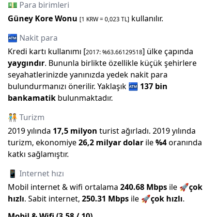
💵 Para birimleri
Güney Kore Wonu
kullanılır.
[1
KRW
=
0,023
TL]
🏧 Nakit para
Kredi kartı kullanımı [
] ülke çapında
2017
: %
63.66129518
yaygındır
. Bununla birlikte özellikle küçük şehirlere
seyahatlerinizde yanınızda yedek nakit para
bulundurmanızı önerilir.
Yaklaşık
🏧
137 bin
bankamatik
bulunmaktadır.
🧑‍🤝‍🧑 Turizm
2019
yılında
17,5 milyon
turist ağırladı.
2019
yılında
turizm, ekonomiye
26,2 milyar
dolar
ile
%
4
oranında
katkı sağlamıştır.
📱 Internet hızı
Mobil internet & wifi ortalama
240.68
Mbps
ile
🚀
çok
hızlı
.
Sabit internet,
250.31
Mbps
ile
🚀
çok hızlı
.
Mobil & Wifi (
3.58
/ 10)