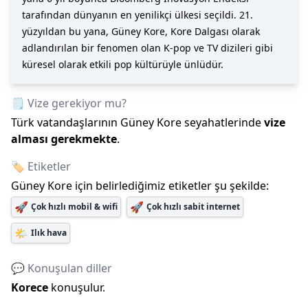
tarafından dünyanın en yenilikçi ülkesi seçildi. 21.
yüzyıldan bu yana, Güney Kore, Kore Dalgası olarak
adlandırılan bir fenomen olan K-pop ve TV dizileri gibi
küresel olarak etkili pop kültürüyle ünlüdür.
🗒️ Vize gerekiyor mu?
Türk vatandaşlarının
Güney Kore
seyahatlerinde
vize
alması gerekmekte
.
🏷️ Etiketler
Güney Kore
için belirlediğimiz etiketler şu şekilde:
🚀
🚀
Çok hızlı mobil & wifi
Çok hızlı sabit internet
🌤️
Ilık hava
💬 Konuşulan diller
Korece
konuşulur.