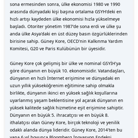
sona ermesinden sonra, ülke ekonomisi 1980 ve 1990
arasında dünyadaki kişi başına ortalama GSYH'deki en
hızlı artışı kaydeden ülke ekonomisi hızla yükselmeye
başladı. Otoriter yönetim 1987'de sona erdi ve ülke şu
anda ülke Asya'daki en üst düzey basın özgürlüklerinden
birisine sahip. Güney Kore, OECD'nin Kalkınma Yardım
Komitesi, G20 ve Paris Kulübünün bir üyesidir.
Güney Kore çok gelişmiş bir ülke ve nominal GSYİH'ya
göre dünyanın en büyük 10. ekonomisidir. Vatandaşları,
dünyanın en hızlı İnternet erişimine ve dünyadaki en
uzun yıllık yükseköğrenim eğitimine sahip olmakla
birlikte, dünyanın ikinci en yüksek sağlık koşullarına
uyarlanmış yaşam beklentisine yol açarak dünyanın en
yüksek kalitede sağlık hizmetine eşit erişimine sahiptir.
Dünyanın en büyük 5. ihracatçısı ve en büyük 8.
ithalatçısı olan Güney Kore, birçok teknoloji ve yenilik
odaklı alanda dünya lideridir. Güney Kore, 2014'ten bu
yana 6 yıl boyunca Bloomberg İnovasyon Endeksi