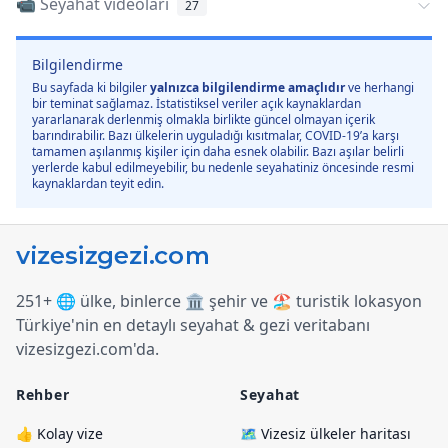
📹 Seyahat videoları
27
Bilgilendirme
Bu sayfada ki bilgiler
yalnızca bilgilendirme amaçlıdır
ve herhangi
bir teminat sağlamaz. İstatistiksel veriler açık kaynaklardan
yararlanarak derlenmiş olmakla birlikte güncel olmayan içerik
barındırabilir. Bazı ülkelerin uyguladığı kısıtmalar, COVID-19’a karşı
tamamen aşılanmış kişiler için daha esnek olabilir. Bazı aşılar belirli
yerlerde kabul edilmeyebilir, bu nedenle seyahatiniz öncesinde resmi
kaynaklardan teyit edin.
251+ 🌐 ülke, binlerce 🏛️ şehir ve 🏖️ turistik lokasyon
Türkiye
'
nin en detaylı seyahat & gezi veritabanı
vizesizgezi.com
'
da.
Rehber
Seyahat
👍 Kolay vize
🗺️ Vizesiz ülkeler haritası