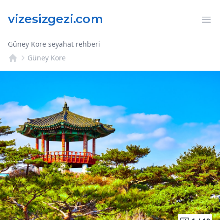
Op
Güney Kore seyahat rehberi
Güney Kore