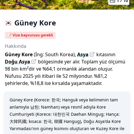
1 /
10
Güney Kore
📝 Vize başvurusu gerekli
Hakkında
Güney Kore
(İng:
South Korea
),
Asya
kıtasının
Doğu Asya
bölgesinde yer alır.
Toplam yüz ölçümü
98 bin
km²dir
ve
%
64,1
ormanlık alandan oluşur.
Nüfusu
2025
yılı
itibari ile
52 milyon
dur
.
%
81,2
şehirlerde,
%
18,8
ise kırsalda yaşamaktadır.
Güney Kore (Korece: 한국; Hanguk veya kelimenin tam
anlamıyla 남한; Namhan) veya resmî adıyla Kore
Cumhuriyeti (Korece: 대한민국 Daehan Mingug; Hança:
大韓民國; kısaca: 한국, 韓國 Hangug), Doğu Asya'da Kore
Yarımadası'nın güney kısmını oluşturan ve Kuzey Kore ile