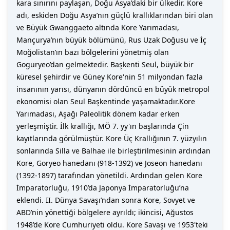
kara sınırını paylaşan, Doğu Asya’daki bir ülkedir. Kore
adı, eskiden Doğu Asya’nın güçlü krallıklarından biri olan
ve Büyük Gwanggaeto altında Kore Yarımadası,
Mançurya’nın büyük bölümünü, Rus Uzak Doğusu ve İç
Moğolistan’ın bazı bölgelerini yönetmiş olan
Goguryeo’dan gelmektedir. Başkenti Seul, büyük bir
küresel şehirdir ve Güney Kore'nin 51 milyondan fazla
insanının yarısı, dünyanın dördüncü en büyük metropol
ekonomisi olan Seul Başkentinde yaşamaktadır.Kore
Yarımadası, Aşağı Paleolitik dönem kadar erken
yerleşmiştir. İlk krallığı, MÖ 7. yy'ın başlarında Çin
kayıtlarında görülmüştür. Kore Üç Krallığının 7. yüzyılın
sonlarında Silla ve Balhae ile birleştirilmesinin ardından
Kore, Goryeo hanedanı (918-1392) ve Joseon hanedanı
(1392-1897) tarafından yönetildi. Ardından gelen Kore
İmparatorluğu, 1910’da Japonya İmparatorluğu’na
eklendi. II. Dünya Savaşı’ndan sonra Kore, Sovyet ve
ABD’nin yönettiği bölgelere ayrıldı; ikincisi, Ağustos
1948’de Kore Cumhuriyeti oldu. Kore Savaşı ve 1953'teki