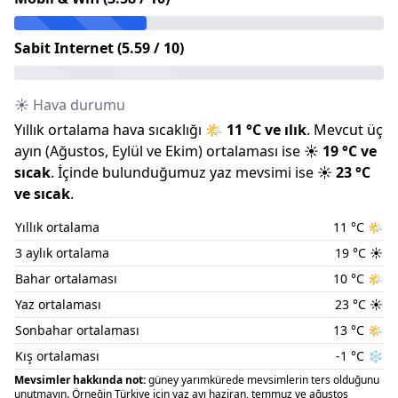
Sabit Internet (
5.59
/ 10)
☀️ Hava durumu
Yıllık ortalama hava sıcaklığı
🌤️
11
°C ve
ılık
.
Mevcut üç
ayın (
Ağustos
,
Eylül
ve
Ekim
) ortalaması ise
☀️
19
°C ve
sıcak
.
İçinde bulunduğumuz
yaz
mevsimi ise
☀️
23
°C
ve
sıcak
.
Yıllık ortalama
11
°C
🌤️
3 aylık ortalama
19
°C
☀️
Bahar ortalaması
10
°C
🌤️
Yaz ortalaması
23
°C
☀️
Sonbahar ortalaması
13
°C
🌤️
Kış ortalaması
-1
°C
❄️
Mevsimler hakkında not:
güney yarımkürede mevsimlerin ters olduğunu
unutmayın. Örneğin Türkiye için yaz ayı haziran, temmuz ve ağustos