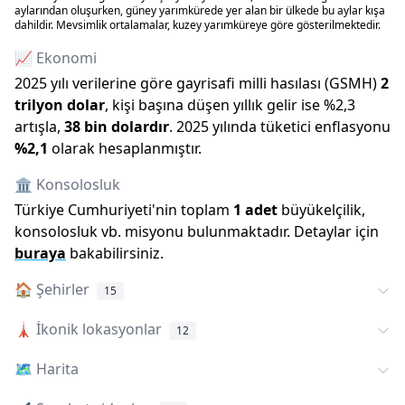
aylarından oluşurken, güney yarımkürede yer alan bir ülkede bu aylar kışa
dahildir. Mevsimlik ortalamalar, kuzey yarımküreye göre gösterilmektedir.
📈 Ekonomi
2025
yılı verilerine göre gayrisafi milli hasılası (GSMH)
2
trilyon
dolar
, kişi başına düşen yıllık gelir ise %
2,3
artışla
,
38 bin
dolardır
.
2025
yılında tüketici enflasyonu
%
2,1
olarak hesaplanmıştır.
🏛️ Konsolosluk
Türkiye Cumhuriyeti
'
nin toplam
1
adet
büyükelçilik,
konsolosluk vb. misyonu bulunmaktadır. Detaylar için
buraya
bakabilirsiniz.
🏠
Şehirler
15
🗼
İkonik lokasyonlar
12
🗺️
Harita