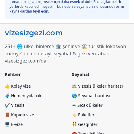
tamamen aşılanmış kişiler için daha esnek olabilir. Bazı aşılar belirli
yerlerde kabul edilmeyebilir, bu nedenle seyahatiniz öncesinde resmi
kaynaklardan teyit edin.
251+ 🌐 ülke, binlerce 🏛️ şehir ve 🏖️ turistik lokasyon
Türkiye
'
nin en detaylı seyahat & gezi veritabanı
vizesizgezi.com
'
da.
Rehber
Seyahat
👍 Kolay vize
🗺️ Vizesiz ülkeler haritası
🧳 Hemen yola çık
🌎 Seyahat haritası
✔️ Vizesiz
☀️ Sıcak ülkeler
🚪 Kapıda vize
🏷️ Etiketler
🖥️ E-vize
🧑‍🤝‍🧑 Gezginler
☎️ Temsilcilikler