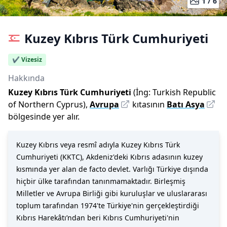
1 /
6
Kuzey Kıbrıs Türk Cumhuriyeti
✔️ Vizesiz
Hakkında
Kuzey Kıbrıs Türk Cumhuriyeti
(İng:
Turkish Republic
of Northern Cyprus
),
Avrupa
kıtasının
Batı Asya
bölgesinde yer alır.
Kuzey Kıbrıs veya resmî adıyla Kuzey Kıbrıs Türk
Cumhuriyeti (KKTC), Akdeniz'deki Kıbrıs adasının kuzey
kısmında yer alan de facto devlet. Varlığı Türkiye dışında
hiçbir ülke tarafından tanınmamaktadır. Birleşmiş
Milletler ve Avrupa Birliği gibi kuruluşlar ve uluslararası
toplum tarafından 1974'te Türkiye'nin gerçekleştirdiği
Kıbrıs Harekâtı’ndan beri Kıbrıs Cumhuriyeti'nin