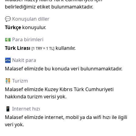
belirlediğimiz etiket bulunmamaktadır.
💬 Konuşulan diller
Türkçe
konuşulur.
💵 Para birimleri
Türk Lirası
kullanılır.
[1
TRY
=
1
TL]
🏧 Nakit para
Malasef elimizde bu konuda veri bulunmamaktadır.
🧑‍🤝‍🧑 Turizm
Malasef elimizde
Kuzey Kıbrıs Türk Cumhuriyeti
hakkında turizm verisi yok.
📱 Internet hızı
Malasef elimizde internet, mobil ya da wifi hızı ile ilgili
veri yok.