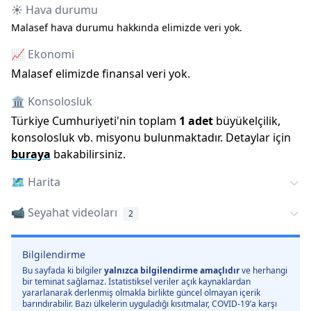
☀️ Hava durumu
Malasef hava durumu hakkında elimizde veri yok.
📈 Ekonomi
Malasef elimizde finansal veri yok.
🏛️ Konsolosluk
Türkiye Cumhuriyeti
'
nin toplam
1
adet
büyükelçilik,
konsolosluk vb. misyonu bulunmaktadır. Detaylar için
buraya
bakabilirsiniz.
🗺️
Harita
📹 Seyahat videoları
2
Bilgilendirme
Bu sayfada ki bilgiler
yalnızca bilgilendirme amaçlıdır
ve herhangi
bir teminat sağlamaz. İstatistiksel veriler açık kaynaklardan
yararlanarak derlenmiş olmakla birlikte güncel olmayan içerik
barındırabilir. Bazı ülkelerin uyguladığı kısıtmalar, COVID-19’a karşı