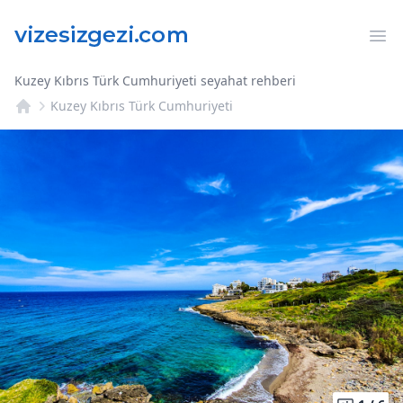
Op
Kuzey Kıbrıs Türk Cumhuriyeti seyahat rehberi
Kuzey Kıbrıs Türk Cumhuriyeti