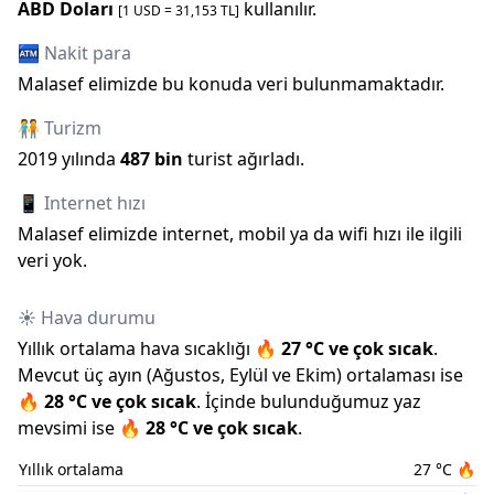
ABD Doları
kullanılır.
[1
USD
=
31,153
TL]
🏧 Nakit para
Malasef elimizde bu konuda veri bulunmamaktadır.
🧑‍🤝‍🧑 Turizm
2019
yılında
487 bin
turist ağırladı.
📱 Internet hızı
Malasef elimizde internet, mobil ya da wifi hızı ile ilgili
veri yok.
☀️ Hava durumu
Yıllık ortalama hava sıcaklığı
🔥
27
°C ve
çok sıcak
.
Mevcut üç ayın (
Ağustos
,
Eylül
ve
Ekim
) ortalaması ise
🔥
28
°C ve
çok sıcak
.
İçinde bulunduğumuz
yaz
mevsimi ise
🔥
28
°C ve
çok sıcak
.
Yıllık ortalama
27
°C
🔥