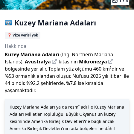
1 /
4
Kuzey Mariana Adaları
❓ Vize verisi yok
Hakkında
Kuzey Mariana Adaları
(İng:
Northern Mariana
Islands
),
Avustralya
kıtasının
Mikronezya
bölgesinde yer alır.
Toplam yüz ölçümü
460
km²dir
ve
%
53
ormanlık alandan oluşur.
Nüfusu
2025
yılı
itibari ile
44 bin
dir
.
%
92,2
şehirlerde,
%
7,8
ise kırsalda
yaşamaktadır.
Kuzey Mariana Adaları ya da resmî adı ile Kuzey Mariana
Adaları Milletler Topluluğu, Büyük Okyanus'un kuzey
kesiminde Amerika Birleşik Devletleri'ne bağlı ancak
Amerika Birleşik Devletleri'nin ada bölgeleri'ne dâhil