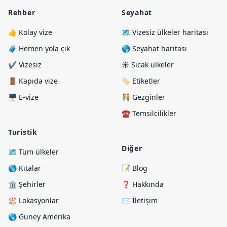
Rehber
Seyahat
👍 Kolay vize
🗺️ Vizesiz ülkeler haritası
🧳 Hemen yola çık
🌎 Seyahat haritası
✔️ Vizesiz
☀️ Sıcak ülkeler
🚪 Kapıda vize
🏷️ Etiketler
🖥️ E-vize
🧑‍🤝‍🧑 Gezginler
☎️ Temsilcilikler
Turistik
Diğer
🗺️ Tüm ülkeler
🌎 Kıtalar
📝 Blog
🏛️ Şehirler
❓ Hakkında
🏖️ Lokasyonlar
✉️ İletişim
🌎 Güney Amerika