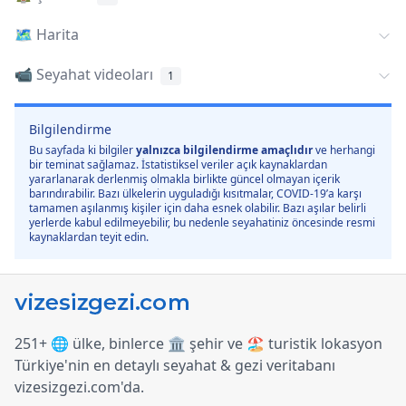
🗺️
Harita
📹 Seyahat videoları
1
Bilgilendirme
Bu sayfada ki bilgiler
yalnızca bilgilendirme amaçlıdır
ve herhangi
bir teminat sağlamaz. İstatistiksel veriler açık kaynaklardan
yararlanarak derlenmiş olmakla birlikte güncel olmayan içerik
barındırabilir. Bazı ülkelerin uyguladığı kısıtmalar, COVID-19’a karşı
tamamen aşılanmış kişiler için daha esnek olabilir. Bazı aşılar belirli
yerlerde kabul edilmeyebilir, bu nedenle seyahatiniz öncesinde resmi
kaynaklardan teyit edin.
251+ 🌐 ülke, binlerce 🏛️ şehir ve 🏖️ turistik lokasyon
Türkiye
'
nin en detaylı seyahat & gezi veritabanı
vizesizgezi.com
'
da.