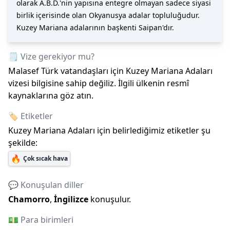
olarak A.B.D.'nin yapısına entegre olmayan sadece siyasi
birlik içerisinde olan Okyanusya adalar topluluğudur.
Kuzey Mariana adalarının başkenti Saipan'dır.
🗒️ Vize gerekiyor mu?
Malasef Türk vatandaşları için
Kuzey Mariana Adaları
vizesi bilgisine sahip değiliz. İlgili ülkenin resmî
kaynaklarına göz atın.
🏷️ Etiketler
Kuzey Mariana Adaları
için belirlediğimiz etiketler şu
şekilde:
🔥
Çok sıcak hava
💬 Konuşulan diller
Chamorro
,
İngilizce
konuşulur.
💵 Para birimleri