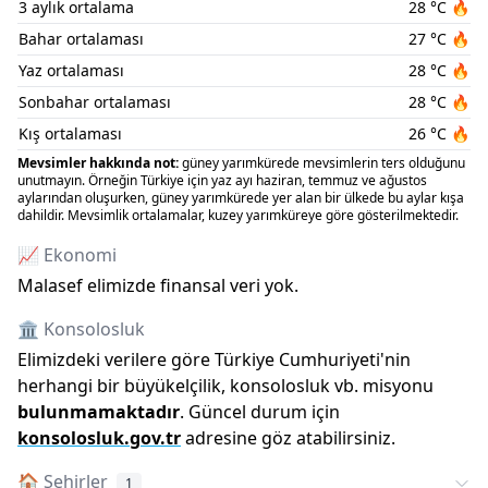
3 aylık ortalama
28
°C
🔥
Bahar ortalaması
27
°C
🔥
Yaz ortalaması
28
°C
🔥
Sonbahar ortalaması
28
°C
🔥
Kış ortalaması
26
°C
🔥
Mevsimler hakkında not:
güney yarımkürede mevsimlerin ters olduğunu
unutmayın. Örneğin Türkiye için yaz ayı haziran, temmuz ve ağustos
aylarından oluşurken, güney yarımkürede yer alan bir ülkede bu aylar kışa
dahildir. Mevsimlik ortalamalar, kuzey yarımküreye göre gösterilmektedir.
📈 Ekonomi
Malasef elimizde finansal veri yok.
🏛️ Konsolosluk
Elimizdeki verilere göre Türkiye Cumhuriyeti
'
nin
herhangi bir büyükelçilik, konsolosluk vb. misyonu
bulunmamaktadır
. Güncel durum için
konsolosluk.gov.tr
adresine göz atabilirsiniz.
🏠
Şehirler
1