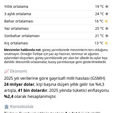
Yıllık ortalama
19
°C
☀️
3 aylık ortalama
24
°C
☀️
Bahar ortalaması
16
°C
🌤️
Yaz ortalaması
25
°C
☀️
Sonbahar ortalaması
21
°C
☀️
Kış ortalaması
13
°C
🌤️
Mevsimler hakkında not:
güney yarımkürede mevsimlerin ters olduğunu
unutmayın. Örneğin Türkiye için yaz ayı haziran, temmuz ve ağustos
aylarından oluşurken, güney yarımkürede yer alan bir ülkede bu aylar kışa
dahildir. Mevsimlik ortalamalar, kuzey yarımküreye göre gösterilmektedir.
📈 Ekonomi
2025
yılı verilerine göre gayrisafi milli hasılası (GSMH)
24 milyar
dolar
, kişi başına düşen yıllık gelir ise %
4,3
artışla
,
41 bin
dolardır
.
2025
yılında tüketici enflasyonu
%
2,4
olarak hesaplanmıştır.
🏛️ Konsolosluk