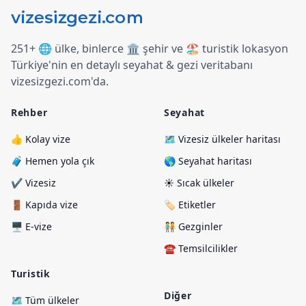
251+ 🌐 ülke, binlerce 🏛️ şehir ve 🏖️ turistik lokasyon
Türkiye
'
nin en detaylı seyahat & gezi veritabanı
vizesizgezi.com
'
da.
Rehber
Seyahat
👍 Kolay vize
🗺️ Vizesiz ülkeler haritası
🧳 Hemen yola çık
🌎 Seyahat haritası
✔️ Vizesiz
☀️ Sıcak ülkeler
🚪 Kapıda vize
🏷️ Etiketler
🖥️ E-vize
🧑‍🤝‍🧑 Gezginler
☎️ Temsilcilikler
Turistik
Diğer
🗺️ Tüm ülkeler