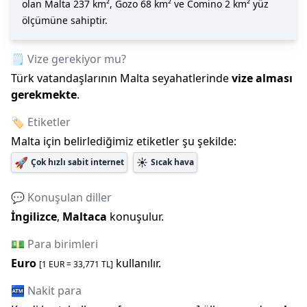
olan Malta 237 km², Gozo 68 km² ve Comino 2 km² yüz
ölçümüne sahiptir.
🗒️ Vize gerekiyor mu?
Türk vatandaşlarının
Malta
seyahatlerinde
vize alması
gerekmekte
.
🏷️ Etiketler
Malta
için belirlediğimiz etiketler şu şekilde:
🚀
☀️
Çok hızlı sabit internet
Sıcak hava
💬 Konuşulan diller
İngilizce
,
Maltaca
konuşulur.
💵 Para birimleri
Euro
kullanılır.
[1
EUR
=
33,771
TL]
🏧 Nakit para