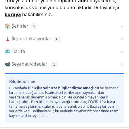
Türkiye Cumhuriyeti
'
nin toplam
1
adet
büyükelçilik,
konsolosluk vb. misyonu bulunmaktadır. Detaylar için
buraya
bakabilirsiniz.
🏠
Şehirler
1
🗼
İkonik lokasyonlar
6
🗺️
Harita
📹 Seyahat videoları
5
Bilgilendirme
Bu sayfada ki bilgiler
yalnızca bilgilendirme amaçlıdır
ve herhangi
bir teminat sağlamaz. İstatistiksel veriler açık kaynaklardan
yararlanarak derlenmiş olmakla birlikte güncel olmayan içerik
barındırabilir. Bazı ülkelerin uyguladığı kısıtmalar, COVID-19’a karşı
tamamen aşılanmış kişiler için daha esnek olabilir. Bazı aşılar belirli
yerlerde kabul edilmeyebilir, bu nedenle seyahatiniz öncesinde resmi
kaynaklardan teyit edin.