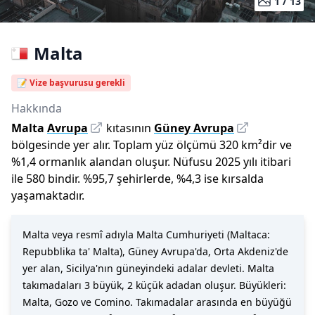
1 /
13
Malta
📝 Vize başvurusu gerekli
Hakkında
Malta
Avrupa
kıtasının
Güney Avrupa
bölgesinde yer alır.
Toplam yüz ölçümü
320
km²dir
ve
%
1,4
ormanlık alandan oluşur.
Nüfusu
2025
yılı
itibari
ile
580 bin
dir
.
%
95,7
şehirlerde,
%
4,3
ise kırsalda
yaşamaktadır.
Malta veya resmî adıyla Malta Cumhuriyeti (Maltaca:
Repubblika ta' Malta), Güney Avrupa'da, Orta Akdeniz'de
yer alan, Sicilya'nın güneyindeki adalar devleti. Malta
takımadaları 3 büyük, 2 küçük adadan oluşur. Büyükleri:
Malta, Gozo ve Comino. Takımadalar arasında en büyüğü