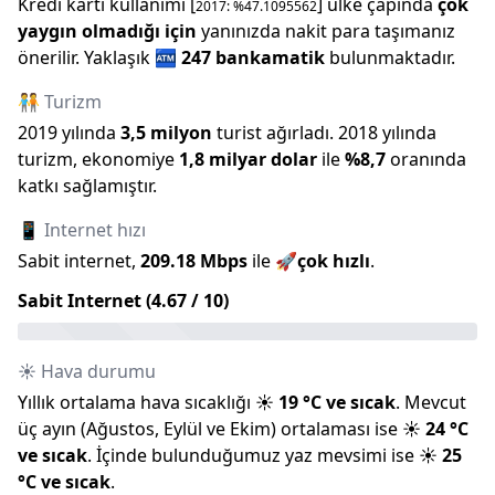
Kredi kartı kullanımı [
] ülke çapında
çok
2017
: %
47.1095562
yaygın olmadığı için
yanınızda nakit para taşımanız
önerilir.
Yaklaşık
🏧
247
bankamatik
bulunmaktadır.
🧑‍🤝‍🧑 Turizm
2019
yılında
3,5 milyon
turist ağırladı.
2018
yılında
turizm, ekonomiye
1,8 milyar
dolar
ile
%
8,7
oranında
katkı sağlamıştır.
📱 Internet hızı
Sabit internet,
209.18
Mbps
ile
🚀
çok hızlı
.
Sabit Internet (
4.67
/ 10)
☀️ Hava durumu
Yıllık ortalama hava sıcaklığı
☀️
19
°C ve
sıcak
.
Mevcut
üç ayın (
Ağustos
,
Eylül
ve
Ekim
) ortalaması ise
☀️
24
°C
ve
sıcak
.
İçinde bulunduğumuz
yaz
mevsimi ise
☀️
25
°C ve
sıcak
.