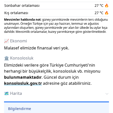
Sonbahar ortalaması
27
°C
🔥
Kış ortalaması
27
°C
🔥
Mevsimler hakkında not:
güney yarımkürede mevsimlerin ters olduğunu
unutmayın. Örneğin Türkiye için yaz ayı haziran, temmuz ve ağustos
aylarından oluşurken, güney yarımkürede yer alan bir ülkede bu aylar kışa
dahildir. Mevsimlik ortalamalar, kuzey yarımküreye göre gösterilmektedir.
📈 Ekonomi
Malasef elimizde finansal veri yok.
🏛️ Konsolosluk
Elimizdeki verilere göre Türkiye Cumhuriyeti
'
nin
herhangi bir büyükelçilik, konsolosluk vb. misyonu
bulunmamaktadır
. Güncel durum için
konsolosluk.gov.tr
adresine göz atabilirsiniz.
🗺️
Harita
Bilgilendirme