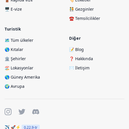
🖥️ E-vize
🧑‍🤝‍🧑 Gezginler
☎️ Temsilcilikler
Turistik
Diğer
🗺️ Tüm ülkeler
🌎 Kıtalar
📝 Blog
🏛️ Şehirler
❓ Hakkında
🏖️ Lokasyonlar
✉️ İletişim
🌎 Güney Amerika
🌍 Avrupa
✈️ 🚀⚡
0.22.9
-tr