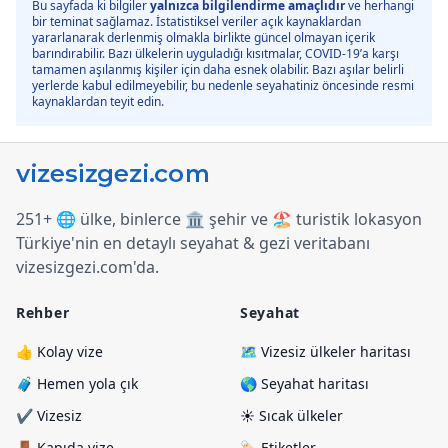
Bu sayfada ki bilgiler
yalnızca bilgilendirme amaçlıdır
ve herhangi
bir teminat sağlamaz. İstatistiksel veriler açık kaynaklardan
yararlanarak derlenmiş olmakla birlikte güncel olmayan içerik
barındırabilir. Bazı ülkelerin uyguladığı kısıtmalar, COVID-19’a karşı
tamamen aşılanmış kişiler için daha esnek olabilir. Bazı aşılar belirli
yerlerde kabul edilmeyebilir, bu nedenle seyahatiniz öncesinde resmi
kaynaklardan teyit edin.
251+ 🌐 ülke, binlerce 🏛️ şehir ve 🏖️ turistik lokasyon
Türkiye
'
nin en detaylı seyahat & gezi veritabanı
vizesizgezi.com
'
da.
Rehber
Seyahat
👍 Kolay vize
🗺️ Vizesiz ülkeler haritası
🧳 Hemen yola çık
🌎 Seyahat haritası
✔️ Vizesiz
☀️ Sıcak ülkeler
🚪 Kapıda vize
🏷️ Etiketler