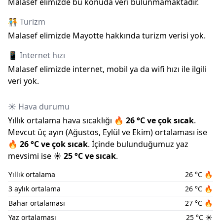
Malasef elimizde bu konuda veri bulunmamaktadır.
🧑‍🤝‍🧑 Turizm
Malasef elimizde
Mayotte
hakkında turizm verisi yok.
📱 Internet hızı
Malasef elimizde internet, mobil ya da wifi hızı ile ilgili
veri yok.
☀️ Hava durumu
Yıllık ortalama hava sıcaklığı
🔥
26
°C ve
çok sıcak
.
Mevcut üç ayın (
Ağustos
,
Eylül
ve
Ekim
) ortalaması ise
🔥
26
°C ve
çok sıcak
.
İçinde bulunduğumuz
yaz
mevsimi ise
☀️
25
°C ve
sıcak
.
Yıllık ortalama
26
°C
🔥
3 aylık ortalama
26
°C
🔥
Bahar ortalaması
27
°C
🔥
Yaz ortalaması
25
°C
☀️