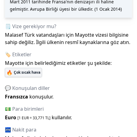
Mart 2011 tarihinde Fransa'nın denizaşırı ili haline
gelmiştir. Avrupa Birliği üyesi bir ülkedir. (1 Ocak 2014)
🗒️ Vize gerekiyor mu?
Malasef Türk vatandaşları için
Mayotte
vizesi bilgisine
sahip değiliz. İlgili ülkenin resmî kaynaklarına göz atın.
🏷️ Etiketler
Mayotte
için belirlediğimiz etiketler şu şekilde:
🔥
Çok sıcak hava
💬 Konuşulan diller
Fransızca
konuşulur.
💵 Para birimleri
Euro
kullanılır.
[1
EUR
=
33,771
TL]
🏧 Nakit para