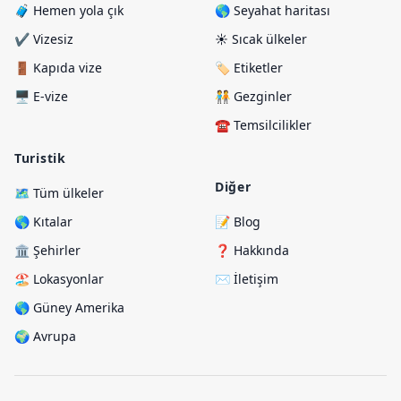
🧳 Hemen yola çık
🌎 Seyahat haritası
✔️ Vizesiz
☀️ Sıcak ülkeler
🚪 Kapıda vize
🏷️ Etiketler
🖥️ E-vize
🧑‍🤝‍🧑 Gezginler
☎️ Temsilcilikler
Turistik
Diğer
🗺️ Tüm ülkeler
🌎 Kıtalar
📝 Blog
🏛️ Şehirler
❓ Hakkında
🏖️ Lokasyonlar
✉️ İletişim
🌎 Güney Amerika
🌍 Avrupa