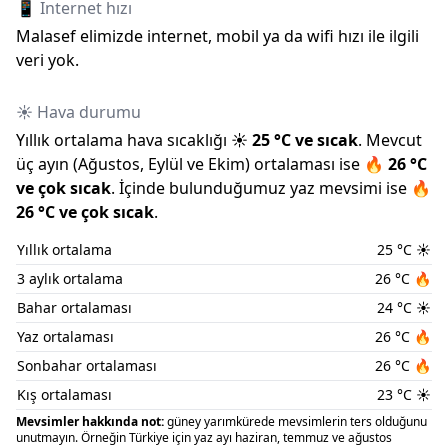
📱 Internet hızı
Malasef elimizde internet, mobil ya da wifi hızı ile ilgili
veri yok.
☀️ Hava durumu
Yıllık ortalama hava sıcaklığı
☀️
25
°C ve
sıcak
.
Mevcut
üç ayın (
Ağustos
,
Eylül
ve
Ekim
) ortalaması ise
🔥
26
°C
ve
çok sıcak
.
İçinde bulunduğumuz
yaz
mevsimi ise
🔥
26
°C ve
çok sıcak
.
Yıllık ortalama
25
°C
☀️
3 aylık ortalama
26
°C
🔥
Bahar ortalaması
24
°C
☀️
Yaz ortalaması
26
°C
🔥
Sonbahar ortalaması
26
°C
🔥
Kış ortalaması
23
°C
☀️
Mevsimler hakkında not:
güney yarımkürede mevsimlerin ters olduğunu
unutmayın. Örneğin Türkiye için yaz ayı haziran, temmuz ve ağustos