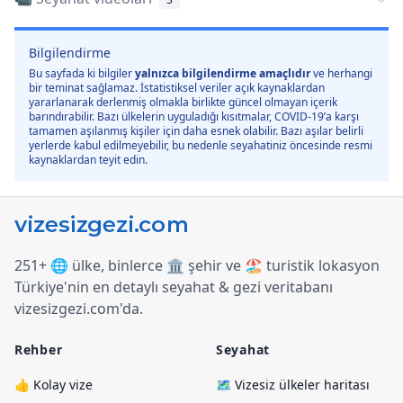
Bilgilendirme
Bu sayfada ki bilgiler
yalnızca bilgilendirme amaçlıdır
ve herhangi
bir teminat sağlamaz. İstatistiksel veriler açık kaynaklardan
yararlanarak derlenmiş olmakla birlikte güncel olmayan içerik
barındırabilir. Bazı ülkelerin uyguladığı kısıtmalar, COVID-19’a karşı
tamamen aşılanmış kişiler için daha esnek olabilir. Bazı aşılar belirli
yerlerde kabul edilmeyebilir, bu nedenle seyahatiniz öncesinde resmi
kaynaklardan teyit edin.
251+ 🌐 ülke, binlerce 🏛️ şehir ve 🏖️ turistik lokasyon
Türkiye
'
nin en detaylı seyahat & gezi veritabanı
vizesizgezi.com
'
da.
Rehber
Seyahat
👍 Kolay vize
🗺️ Vizesiz ülkeler haritası