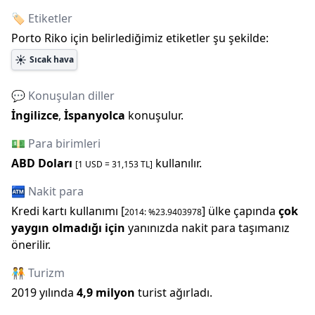
🏷️ Etiketler
Porto Riko
için belirlediğimiz etiketler şu şekilde:
☀️
Sıcak hava
💬 Konuşulan diller
İngilizce
,
İspanyolca
konuşulur.
💵 Para birimleri
ABD Doları
kullanılır.
[1
USD
=
31,153
TL]
🏧 Nakit para
Kredi kartı kullanımı [
] ülke çapında
çok
2014
: %
23.9403978
yaygın olmadığı için
yanınızda nakit para taşımanız
önerilir.
🧑‍🤝‍🧑 Turizm
2019
yılında
4,9 milyon
turist ağırladı.