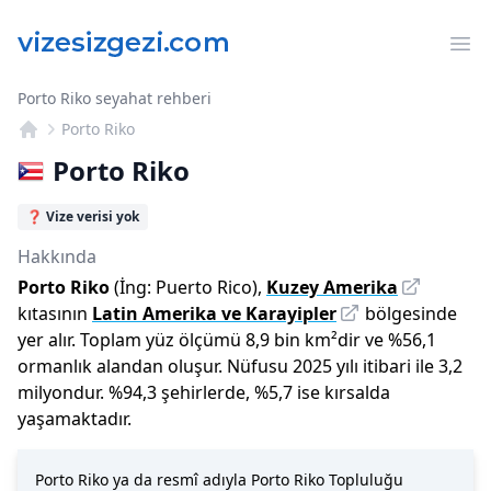
Op
Porto Riko seyahat rehberi
Porto Riko
Porto Riko
❓ Vize verisi yok
Hakkında
Porto Riko
(İng:
Puerto Rico
),
Kuzey Amerika
kıtasının
Latin Amerika ve Karayipler
bölgesinde
yer alır.
Toplam yüz ölçümü
8,9 bin
km²dir
ve
%
56,1
ormanlık alandan oluşur.
Nüfusu
2025
yılı
itibari ile
3,2
milyon
dur
.
%
94,3
şehirlerde,
%
5,7
ise kırsalda
yaşamaktadır.
Porto Riko ya da resmî adıyla Porto Riko Topluluğu