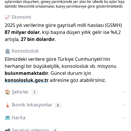
aylarından oluşurken, güney yarımkürede yer alan bir ülkede bu aylar kışa
dahildir. Mevsimlik ortalamalar, kuzey yarımküreye göre gösterilmektedir.
📈 Ekonomi
2025
yılı verilerine göre gayrisafi milli hasılası (GSMH)
87 milyar
dolar
, kişi başına düşen yıllık gelir ise %
4,2
artışla
,
27 bin
dolardır
.
🏛️ Konsolosluk
Elimizdeki verilere göre Türkiye Cumhuriyeti
'
nin
herhangi bir büyükelçilik, konsolosluk vb. misyonu
bulunmamaktadır
. Güncel durum için
konsolosluk.gov.tr
adresine göz atabilirsiniz.
🏠
Şehirler
1
🗼
İkonik lokasyonlar
6
🗺️
Harita
📹 Seyahat videoları
3