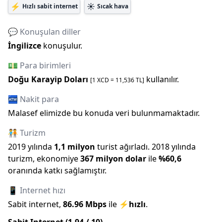
⚡
☀️
Hızlı sabit internet
Sıcak hava
💬 Konuşulan diller
İngilizce
konuşulur.
💵 Para birimleri
Doğu Karayip Doları
kullanılır.
[1
XCD
=
11,536
TL]
🏧 Nakit para
Malasef elimizde bu konuda veri bulunmamaktadır.
🧑‍🤝‍🧑 Turizm
2019
yılında
1,1 milyon
turist ağırladı.
2018
yılında
turizm, ekonomiye
367 milyon
dolar
ile
%
60,6
oranında katkı sağlamıştır.
📱 Internet hızı
Sabit internet,
86.96
Mbps
ile
⚡
hızlı
.