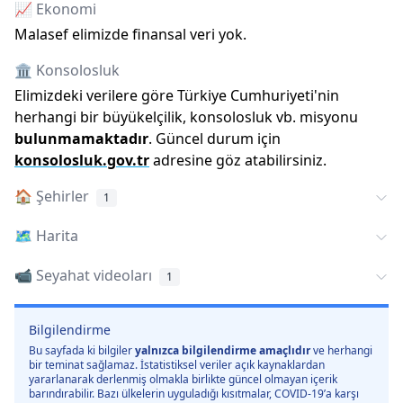
📈 Ekonomi
Malasef elimizde finansal veri yok.
🏛️ Konsolosluk
Elimizdeki verilere göre Türkiye Cumhuriyeti
'
nin
herhangi bir büyükelçilik, konsolosluk vb. misyonu
bulunmamaktadır
. Güncel durum için
konsolosluk.gov.tr
adresine göz atabilirsiniz.
🏠
Şehirler
1
🗺️
Harita
📹 Seyahat videoları
1
Bilgilendirme
Bu sayfada ki bilgiler
yalnızca bilgilendirme amaçlıdır
ve herhangi
bir teminat sağlamaz. İstatistiksel veriler açık kaynaklardan
yararlanarak derlenmiş olmakla birlikte güncel olmayan içerik
barındırabilir. Bazı ülkelerin uyguladığı kısıtmalar, COVID-19’a karşı