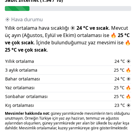
Sabit Internet (
1.94
/ 10)
☀️ Hava durumu
Yıllık ortalama hava sıcaklığı
☀️
24
°C ve
sıcak
.
Mevcut
üç ayın (
Ağustos
,
Eylül
ve
Ekim
) ortalaması ise
🔥
25
°C
ve
çok sıcak
.
İçinde bulunduğumuz
yaz
mevsimi ise
🔥
25
°C ve
çok sıcak
.
Yıllık ortalama
24
°C
☀️
3 aylık ortalama
25
°C
🔥
Bahar ortalaması
24
°C
☀️
Yaz ortalaması
25
°C
🔥
Sonbahar ortalaması
25
°C
🔥
Kış ortalaması
23
°C
☀️
Mevsimler hakkında not:
güney yarımkürede mevsimlerin ters olduğunu
unutmayın. Örneğin Türkiye için yaz ayı haziran, temmuz ve ağustos
aylarından oluşurken, güney yarımkürede yer alan bir ülkede bu aylar kışa
dahildir. Mevsimlik ortalamalar, kuzey yarımküreye göre gösterilmektedir.