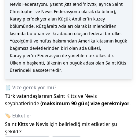
Nevis Federasyonu (/seɪnt ˌkɪts ænd ˈniːvɪs/; ayrıca Saint
Christopher ve Nevis Federasyonu olarak da bilinir),
Karayipler'dek yer alan Küçük Antiller'in kuzey
bölümünde, Rüzgâraltı Adaları olarak isimlendirilen
kısımda bulunan ve iki adadan oluşan federal bir ülke.
Yüzölçümü ve nüfus bakımından Amerika kıtasının küçük
bağımsız devletlerinden biri olan ada ülkesi,
Karayipler'in Federasyon ile yönetilen tek ülkesidir.
Ülkenin başkenti, ülkenin en büyük adası olan Saint Kitts
üzerindeki Basseterre'dir.
🗒️ Vize gerekiyor mu?
Türk vatandaşlarının
Saint Kitts ve Nevis
seyahatlerinde
(maksimum
90
gün)
vize gerekmiyor
.
🏷️ Etiketler
Saint Kitts ve Nevis
için belirlediğimiz etiketler şu
şekilde: