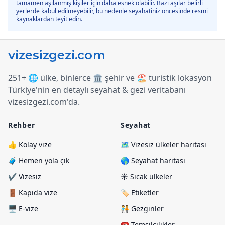
tamamen aşılanmış kişiler için daha esnek olabilir. Bazı aşılar belirli
yerlerde kabul edilmeyebilir, bu nedenle seyahatiniz öncesinde resmi
kaynaklardan teyit edin.
251+ 🌐 ülke, binlerce 🏛️ şehir ve 🏖️ turistik lokasyon
Türkiye
'
nin en detaylı seyahat & gezi veritabanı
vizesizgezi.com
'
da.
Rehber
Seyahat
👍 Kolay vize
🗺️ Vizesiz ülkeler haritası
🧳 Hemen yola çık
🌎 Seyahat haritası
✔️ Vizesiz
☀️ Sıcak ülkeler
🚪 Kapıda vize
🏷️ Etiketler
🖥️ E-vize
🧑‍🤝‍🧑 Gezginler
☎️ Temsilcilikler