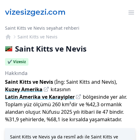
Op
Saint Kitts ve Nevis seyahat rehberi
Saint Kitts ve Nevis
Saint Kitts ve Nevis
✔️ Vizesiz
Hakkında
Saint Kitts ve Nevis
(İng:
Saint Kitts and Nevis
),
Kuzey Amerika
kıtasının
Latin Amerika ve Karayipler
bölgesinde yer alır.
Toplam yüz ölçümü
260
km²dir
ve
%
42,3
ormanlık
alandan oluşur.
Nüfusu
2025
yılı
itibari ile
47 bin
dir
.
%
31,9
şehirlerde,
%
68,1
ise kırsalda yaşamaktadır.
Saint Kitts ve Nevis ya da resmî adı ile Saint Kitts ve