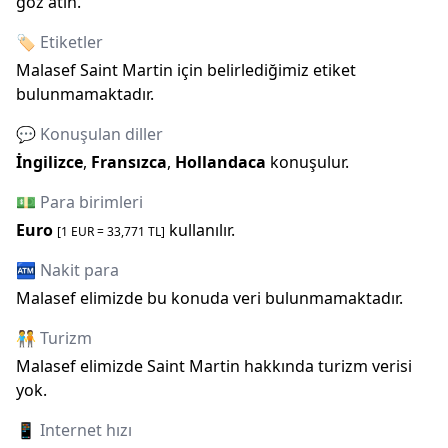
göz atın.
🏷️ Etiketler
Malasef
Saint Martin
için belirlediğimiz etiket
bulunmamaktadır.
💬 Konuşulan diller
İngilizce
,
Fransızca
,
Hollandaca
konuşulur.
💵 Para birimleri
Euro
kullanılır.
[1
EUR
=
33,771
TL]
🏧 Nakit para
Malasef elimizde bu konuda veri bulunmamaktadır.
🧑‍🤝‍🧑 Turizm
Malasef elimizde
Saint Martin
hakkında turizm verisi
yok.
📱 Internet hızı