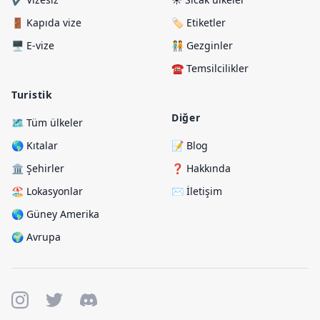
🚪 Kapıda vize
🏷️ Etiketler
🖥️ E-vize
🧑‍🤝‍🧑 Gezginler
☎️ Temsilcilikler
Turistik
Diğer
🗺️ Tüm ülkeler
🌎 Kıtalar
📝 Blog
🏛️ Şehirler
❓ Hakkında
🏖️ Lokasyonlar
✉️ İletişim
🌎 Güney Amerika
🌍 Avrupa