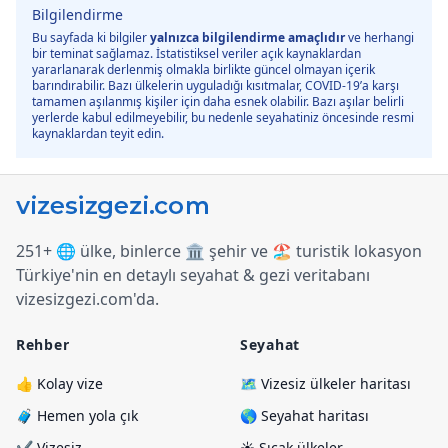
Bilgilendirme
Bu sayfada ki bilgiler
yalnızca bilgilendirme amaçlıdır
ve herhangi
bir teminat sağlamaz. İstatistiksel veriler açık kaynaklardan
yararlanarak derlenmiş olmakla birlikte güncel olmayan içerik
barındırabilir. Bazı ülkelerin uyguladığı kısıtmalar, COVID-19’a karşı
tamamen aşılanmış kişiler için daha esnek olabilir. Bazı aşılar belirli
yerlerde kabul edilmeyebilir, bu nedenle seyahatiniz öncesinde resmi
kaynaklardan teyit edin.
251+ 🌐 ülke, binlerce 🏛️ şehir ve 🏖️ turistik lokasyon
Türkiye
'
nin en detaylı seyahat & gezi veritabanı
vizesizgezi.com
'
da.
Rehber
Seyahat
👍 Kolay vize
🗺️ Vizesiz ülkeler haritası
🧳 Hemen yola çık
🌎 Seyahat haritası
✔️ Vizesiz
☀️ Sıcak ülkeler