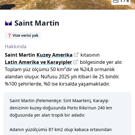
1 /
6
Saint Martin
❓ Vize verisi yok
Hakkında
Saint Martin
Kuzey Amerika
kıtasının
Latin Amerika ve Karayipler
bölgesinde yer alır.
Toplam yüz ölçümü
50
km²dir
ve
%
24,8
ormanlık
alandan oluşur.
Nüfusu
2025
yılı
itibari ile
25 bin
dir
.
%
100
şehirlerde,
%
0
ise kırsalda yaşamaktadır.
Saint Martin (Felemenkçe: Sint Maarten), Karayip
denizinin kuzey-doğusunda Porto Riko'nun 240 km
doğusunda yer alan tropik bir adadır.
Adanın yüzölçümü 87 km2 olup kabaca ortasından