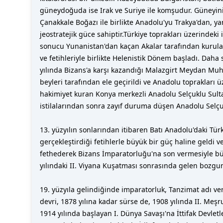
güneydoğuda ise Irak ve Suriye ile komşudur. Güneyini 
Çanakkale Boğazı ile birlikte Anadolu'yu Trakya'dan, ya
jeostratejik güce sahiptir.Türkiye toprakları üzerindeki 
sonucu Yunanistan'dan kaçan Akalar tarafından kurulan
ve fetihleriyle birlikte Helenistik Dönem başladı. Dah
yılında Bizans'a karşı kazandığı Malazgirt Meydan Muha
beyleri tarafından ele geçirildi ve Anadolu toprakları 
hakimiyet kuran Konya merkezli Anadolu Selçuklu Sulta
istilalarından sonra zayıf duruma düşen Anadolu Selçukl
13. yüzyılın sonlarından itibaren Batı Anadolu'daki Tür
gerçekleştirdiği fetihlerle büyük bir güç haline geldi 
fethederek Bizans İmparatorluğu'na son vermesiyle büyü
yılındaki II. Viyana Kuşatması sonrasında gelen bozgu
19. yüzyıla gelindiğinde imparatorluk, Tanzimat adı ver
devri, 1878 yılına kadar sürse de, 1908 yılında II. Meş
1914 yılında başlayan I. Dünya Savaşı'na İttifak Devle