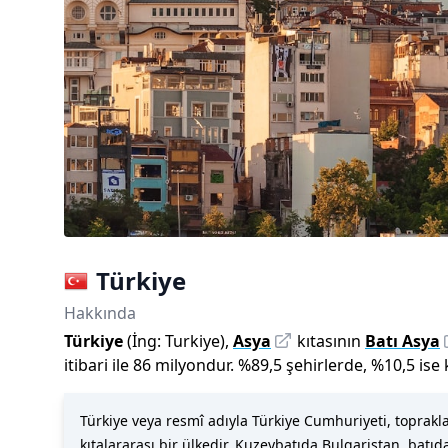
Türkiye
Hakkında
Türkiye
(İng:
Turkiye
),
Asya
kıtasının
Batı Asya
itibari ile
86 milyon
dur
.
%
89,5
şehirlerde,
%
10,5
ise
Türkiye veya resmî adıyla Türkiye Cumhuriyeti, toprak
kıtalararası bir ülkedir. Kuzeybatıda Bulgaristan, ba