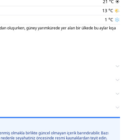
21
°C
☀️
13
°C
🌤️
1
°C
❄️
an oluşurken, güney yarımkürede yer alan bir ülkede bu aylar kışa
nmiş olmakla birlikte güncel olmayan içerik barındırabilir. Bazı
 bu nedenle seyahatiniz öncesinde resmi kaynaklardan teyit edin.