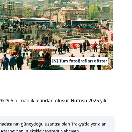
Tüm fotoğrafları göster
%
29,5
ormanlık alandan oluşur.
Nüfusu
2025
yılı
madası'nın güneydoğu uzantısı olan Trakya'da yer alan
 Azerbaycan'ın eksklav toprağı Nahçıvan,