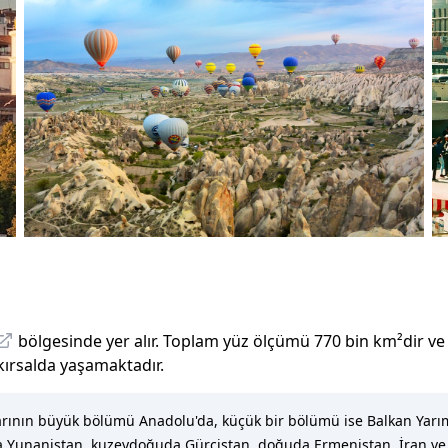
bölgesinde yer alır.
Toplam yüz ölçümü
770 bin
km²dir
ve
 kırsalda yaşamaktadır.
larının büyük bölümü Anadolu'da, küçük bir bölümü ise Balkan Yarı
tıda Yunanistan, kuzeydoğuda Gürcistan, doğuda Ermenistan, İran ve