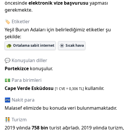
öncesinde
elektronik vize başvurusu
yapması
gerekmekte.
🏷️ Etiketler
Yeşil Burun Adaları
için belirlediğimiz etiketler şu
şekilde:
🐢
☀️
Ortalama sabit internet
Sıcak hava
💬 Konuşulan diller
Portekizce
konuşulur.
💵 Para birimleri
Cape Verde Esküdosu
kullanılır.
[1
CVE
=
0,306
TL]
🏧 Nakit para
Malasef elimizde bu konuda veri bulunmamaktadır.
🧑‍🤝‍🧑 Turizm
2019
yılında
758 bin
turist ağırladı.
2019
yılında turizm,