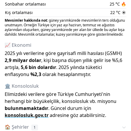
Sonbahar ortalaması
25
°C
🔥
Kış ortalaması
22
°C
☀️
Mevsimler hakkında not:
güney yarımkürede mevsimlerin ters olduğunu
unutmayın. Örneğin Türkiye için yaz ayı haziran, temmuz ve ağustos
aylarından oluşurken, güney yarımkürede yer alan bir ülkede bu aylar kışa
dahildir. Mevsimlik ortalamalar, kuzey yarımküreye göre gösterilmektedir.
📈 Ekonomi
2025
yılı verilerine göre gayrisafi milli hasılası (GSMH)
2,9 milyar
dolar
, kişi başına düşen yıllık gelir ise %
5,6
artışla
,
5,6 bin
dolardır
.
2025
yılında tüketici
enflasyonu
%
2,3
olarak hesaplanmıştır.
🏛️ Konsolosluk
Elimizdeki verilere göre Türkiye Cumhuriyeti
'
nin
herhangi bir büyükelçilik, konsolosluk vb. misyonu
bulunmamaktadır
. Güncel durum için
konsolosluk.gov.tr
adresine göz atabilirsiniz.
🏠
Şehirler
1