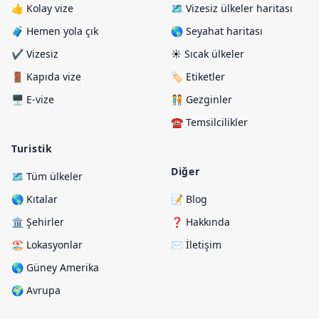
👍 Kolay vize
🗺️ Vizesiz ülkeler haritası
🧳 Hemen yola çık
🌎 Seyahat haritası
✔️ Vizesiz
☀️ Sıcak ülkeler
🚪 Kapıda vize
🏷️ Etiketler
🖥️ E-vize
🧑‍🤝‍🧑 Gezginler
☎️ Temsilcilikler
Turistik
Diğer
🗺️ Tüm ülkeler
🌎 Kıtalar
📝 Blog
🏛️ Şehirler
❓ Hakkında
🏖️ Lokasyonlar
✉️ İletişim
🌎 Güney Amerika
🌍 Avrupa