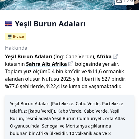
1 /
9
Yeşil Burun Adaları
🖥️ E-vize
Hakkında
Yeşil Burun Adaları
(İng:
Cape Verde
),
Afrika
kıtasının
Sahra Altı Afrika
bölgesinde yer alır.
Toplam yüz ölçümü
4 bin
km²dir
ve
%
11,6
ormanlık
alandan oluşur.
Nüfusu
2025
yılı
itibari ile
527 bin
dir
.
%
77,6
şehirlerde,
%
22,4
ise kırsalda yaşamaktadır.
Yeşil Burun Adaları (Portekizce: Cabo Verde, Portekizce
telaffuz: [kabu ˈveɾdɨ]), Kabo Verde, Cabo Verde, Yeşil
Burun, resmî adıyla Yeşil Burun Cumhuriyeti, orta Atlas
Okyanusu’nda, Senegal ve Moritanya açıklarında
bulunan bir Afrika ülkesidir. 10 volkanik ada ve 8