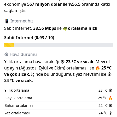
ekonomiye
567 milyon
dolar
ile
%
56,5
oranında katkı
sağlamıştır.
📱 Internet hızı
Sabit internet,
38.55
Mbps
ile
🐢
ortalama hızlı
.
Sabit Internet (
0.93
/ 10)
☀️ Hava durumu
Yıllık ortalama hava sıcaklığı
☀️
23
°C ve
sıcak
.
Mevcut
üç ayın (
Ağustos
,
Eylül
ve
Ekim
) ortalaması ise
🔥
25
°C
ve
çok sıcak
.
İçinde bulunduğumuz
yaz
mevsimi ise
☀️
24
°C ve
sıcak
.
Yıllık ortalama
23
°C
☀️
3 aylık ortalama
25
°C
🔥
Bahar ortalaması
22
°C
☀️
Yaz ortalaması
24
°C
☀️