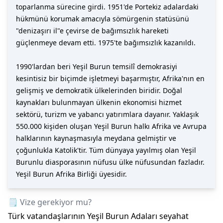
toparlanma sürecine girdi. 1951'de Portekiz adalardaki
hükmünü korumak amacıyla sömürgenin statüsünü
"denizaşırı il"e çevirse de bağımsızlık hareketi
güçlenmeye devam etti. 1975'te bağımsızlık kazanıldı.
1990'lardan beri Yeşil Burun temsilî demokrasiyi
kesintisiz bir biçimde işletmeyi başarmıştır, Afrika'nın en
gelişmiş ve demokratik ülkelerinden biridir. Doğal
kaynakları bulunmayan ülkenin ekonomisi hizmet
sektörü, turizm ve yabancı yatırımlara dayanır. Yaklaşık
550.000 kişiden oluşan Yeşil Burun halkı Afrika ve Avrupa
halklarının kaynaşmasıyla meydana gelmiştir ve
çoğunlukla Katolik'tir. Tüm dünyaya yayılmış olan Yeşil
Burunlu diasporasının nüfusu ülke nüfusundan fazladır.
Yeşil Burun Afrika Birliği üyesidir.
🗒️ Vize gerekiyor mu?
Türk vatandaşlarının
Yeşil Burun Adaları
seyahat