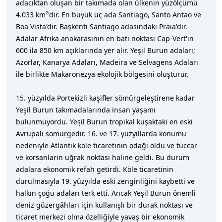
adacıktan oluşan bir takımada olan ülkenin yüzölçümü
4.033 km²'dir. En büyük üç ada Santiago, Santo Antao ve
Boa Vista'dır. Başkenti Santiago adasındaki Praia'dır.
Adalar Afrika anakarasının en batı noktası Cap-Vert'in
600 ila 850 km açıklarında yer alır. Yeşil Burun adaları;
Azorlar, Kanarya Adaları, Madeira ve Selvagens Adaları
ile birlikte Makaronezya ekolojik bölgesini oluşturur.
15. yüzyılda Portekizli kaşifler sömürgeleştirene kadar
Yeşil Burun takımadalarında insan yaşamı
bulunmuyordu. Yeşil Burun tropikal kuşaktaki en eski
Avrupalı sömürgedir. 16. ve 17. yüzyıllarda konumu
nedeniyle Atlantik köle ticaretinin odağı oldu ve tüccar
ve korsanların uğrak noktası haline geldi. Bu durum
adalara ekonomik refah getirdi. Köle ticaretinin
durulmasıyla 19. yüzyılda eski zenginliğini kaybetti ve
halkın çoğu adaları terk etti. Ancak Yeşil Burun önemli
deniz güzergâhları için kullanışlı bir durak noktası ve
ticaret merkezi olma özelliğiyle yavaş bir ekonomik