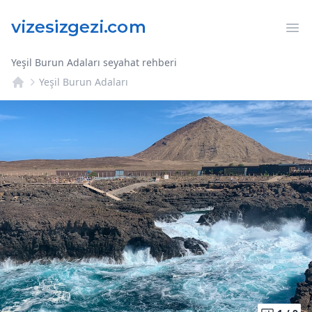
Op
Yeşil Burun Adaları seyahat rehberi
Yeşil Burun Adaları