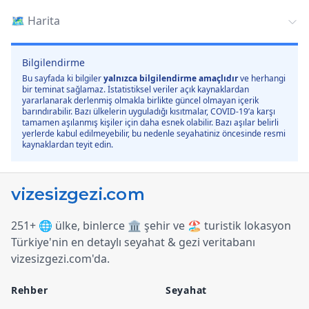
🗺️
Harita
Bilgilendirme
Bu sayfada ki bilgiler
yalnızca bilgilendirme amaçlıdır
ve herhangi
bir teminat sağlamaz. İstatistiksel veriler açık kaynaklardan
yararlanarak derlenmiş olmakla birlikte güncel olmayan içerik
barındırabilir. Bazı ülkelerin uyguladığı kısıtmalar, COVID-19’a karşı
tamamen aşılanmış kişiler için daha esnek olabilir. Bazı aşılar belirli
yerlerde kabul edilmeyebilir, bu nedenle seyahatiniz öncesinde resmi
kaynaklardan teyit edin.
251+ 🌐 ülke, binlerce 🏛️ şehir ve 🏖️ turistik lokasyon
Türkiye
'
nin en detaylı seyahat & gezi veritabanı
vizesizgezi.com
'
da.
Rehber
Seyahat