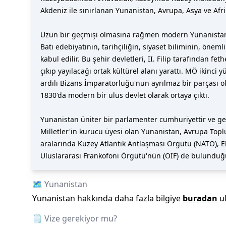
Akdeniz ile sınırlanan Yunanistan, Avrupa, Asya ve Afr
Uzun bir geçmişi olmasına rağmen modern Yunanistan, 18
Batı edebiyatının, tarihçiliğin, siyaset biliminin, öne
kabul edilir. Bu şehir devletleri, II. Filip tarafından 
çıkıp yayılacağı ortak kültürel alanı yarattı. MÖ ikin
ardılı Bizans İmparatorluğu'nun ayrılmaz bir parçası o
1830'da modern bir ulus devlet olarak ortaya çıktı.
Yunanistan üniter bir parlamenter cumhuriyettir ve gel
Milletler'in kurucu üyesi olan Yunanistan, Avrupa Toplu
aralarında Kuzey Atlantik Antlaşması Örgütü (NATO), Ek
Uluslararası Frankofoni Örgütü'nün (OIF) de bulunduğu
🗺️
Yunanistan
Yunanistan
hakkında daha fazla bilgiye
buradan
u
🗒️ Vize gerekiyor mu?