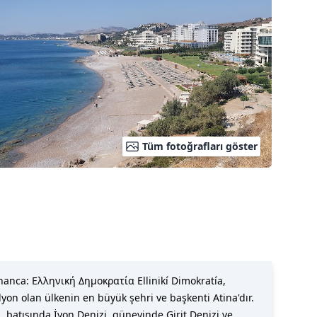
Tüm fotoğrafları göster
nanca: Ελληνική Δημοκρατία Ellinikí Dimokratía,
lyon olan ülkenin en büyük şehri ve başkenti Atina'dır.
atısında İyon Denizi, güneyinde Girit Denizi ve