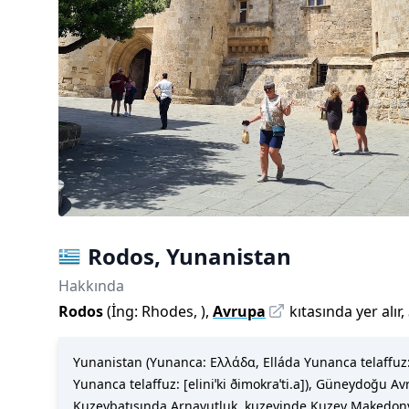
Rodos
,
Yunanistan
Hakkında
Rodos
(
İng:
Rhodes
,
)
,
Avrupa
kıtasında yer alır,
Yunanistan (Yunanca: Ελλάδα, Elláda Yunanca telaffuz: 
Yunanca telaffuz: [eliniˈki ðimokraˈti.a]), Güneydoğu Av
Kuzeybatısında Arnavutluk, kuzeyinde Kuzey Makedonya