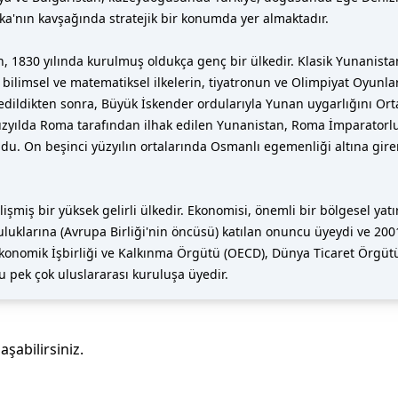
ika'nın kavşağında stratejik bir konumda yer almaktadır.
30 yılında kurulmuş oldukça genç bir ülkedir. Klasik Yunanistan'd
mli bilimsel ve matematiksel ilkelerin, tiyatronun ve Olimpiyat Oyun
fethedildikten sonra, Büyük İskender ordularıyla Yunan uygarlığını O
ci yüzyılda Roma tarafından ilhak edilen Yunanistan, Roma İmparato
ldu. On beşinci yüzyılın ortalarında Osmanlı egemenliği altına gir
işmiş bir yüksek gelirli ülkedir. Ekonomisi, önemli bir bölgesel ya
luklarına (Avrupa Birliği'nin öncüsü) katılan onuncu üyeydi ve 2001'
onomik İşbirliği ve Kalkınma Örgütü (OECD), Dünya Ticaret Örgütü (
 pek çok uluslararası kuruluşa üyedir.
laşabilirsiniz.