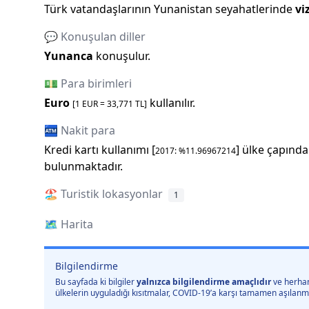
Türk vatandaşlarının
Yunanistan
seyahatlerinde
vi
💬 Konuşulan diller
Yunanca
konuşulur.
💵 Para birimleri
Euro
kullanılır.
[1
EUR
=
33,771
TL]
🏧 Nakit para
Kredi kartı kullanımı [
] ülke çapında
2017
: %
11.96967214
bulunmaktadır.
🏖️ Turistik lokasyonlar
1
🗺️
Harita
Bilgilendirme
Bu sayfada ki bilgiler
yalnızca bilgilendirme amaçlıdır
ve herhan
ülkelerin uyguladığı kısıtmalar, COVID-19’a karşı tamamen aşılanmış 