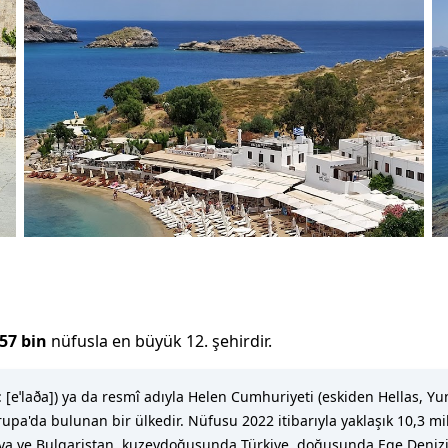
57 bin
nüfusla
en büyük 12. şehirdir
.
[eˈlaða]) ya da resmî adıyla Helen Cumhuriyeti (eskiden Hellas, Yu
rupa'da bulunan bir ülkedir. Nüfusu 2022 itibarıyla yaklaşık 10,3 mi
 ve Bulgaristan, kuzeydoğusunda Türkiye, doğusunda Ege Denizi, b