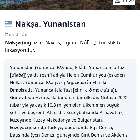
1 /
20
Nakşa
,
Yunanistan
Hakkında
Nakşa
(
ingilizce:
Naxos
,
orjinal:
Νάξος
)
, turistik bir
lokasyondur.
Yunanistan (Yunanca: Ελλάδα, Elláda Yunanca telaffuz:
[eˈlaða]) ya da resmî adıyla Helen Cumhuriyeti (eskiden
Hellas, Yunanca: Ελληνική Δημοκρατία Ellinikí
Dimokratía, Yunanca telaffuz: [eliniˈki ðimokraˈti.a]),
Güneydoğu Avrupa'da bulunan bir ülkedir. Nüfusu 2022
itibarıyla yaklaşık 10,3 milyon olan ülkenin en büyük
şehri ve başkenti Atina'dır. Kuzeybatısında Arnavutluk,
kuzeyinde Kuzey Makedonya ve Bulgaristan,
kuzeydoğusunda Türkiye, doğusunda Ege Denizi,
batısında İyon Denizi, güneyinde Girit Denizi ve Akdeniz