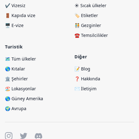
✔️ Vizesiz
☀️ Sıcak ülkeler
🚪 Kapıda vize
🏷️ Etiketler
🖥️ E-vize
🧑‍🤝‍🧑 Gezginler
☎️ Temsilcilikler
Turistik
Diğer
🗺️ Tüm ülkeler
🌎 Kıtalar
📝 Blog
🏛️ Şehirler
❓ Hakkında
🏖️ Lokasyonlar
✉️ İletişim
🌎 Güney Amerika
🌍 Avrupa