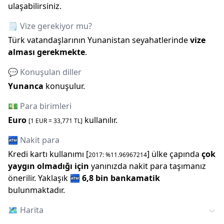
ulaşabilirsiniz.
🗒️ Vize gerekiyor mu?
Türk vatandaşlarının
Yunanistan
seyahatlerinde
vize
alması gerekmekte
.
💬 Konuşulan diller
Yunanca
konuşulur.
💵 Para birimleri
Euro
kullanılır.
[1
EUR
=
33,771
TL]
🏧 Nakit para
Kredi kartı kullanımı [
] ülke çapında
çok
2017
: %
11.96967214
yaygın olmadığı için
yanınızda nakit para taşımanız
önerilir.
Yaklaşık
🏧
6,8 bin
bankamatik
bulunmaktadır.
🗺️
Harita