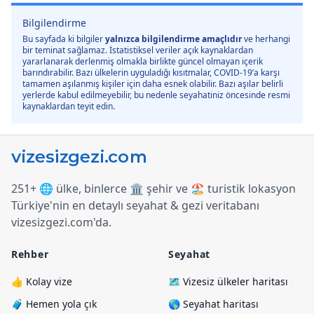
Bilgilendirme
Bu sayfada ki bilgiler
yalnızca bilgilendirme amaçlıdır
ve herhangi
bir teminat sağlamaz. İstatistiksel veriler açık kaynaklardan
yararlanarak derlenmiş olmakla birlikte güncel olmayan içerik
barındırabilir. Bazı ülkelerin uyguladığı kısıtmalar, COVID-19’a karşı
tamamen aşılanmış kişiler için daha esnek olabilir. Bazı aşılar belirli
yerlerde kabul edilmeyebilir, bu nedenle seyahatiniz öncesinde resmi
kaynaklardan teyit edin.
251+ 🌐 ülke, binlerce 🏛️ şehir ve 🏖️ turistik lokasyon
Türkiye
'
nin en detaylı seyahat & gezi veritabanı
vizesizgezi.com
'
da.
Rehber
Seyahat
👍 Kolay vize
🗺️ Vizesiz ülkeler haritası
🧳 Hemen yola çık
🌎 Seyahat haritası