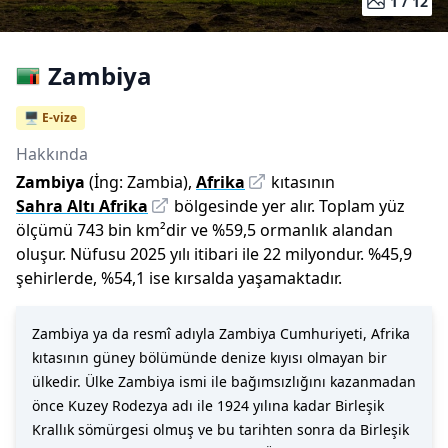
1 /
12
Zambiya
🖥️ E-vize
Hakkında
Zambiya
(İng:
Zambia
),
Afrika
kıtasının
Sahra Altı Afrika
bölgesinde yer alır.
Toplam yüz
ölçümü
743 bin
km²dir
ve
%
59,5
ormanlık alandan
oluşur.
Nüfusu
2025
yılı
itibari ile
22 milyon
dur
.
%
45,9
şehirlerde,
%
54,1
ise kırsalda yaşamaktadır.
Zambiya ya da resmî adıyla Zambiya Cumhuriyeti, Afrika
kıtasının güney bölümünde denize kıyısı olmayan bir
ülkedir. Ülke Zambiya ismi ile bağımsızlığını kazanmadan
önce Kuzey Rodezya adı ile 1924 yılına kadar Birleşik
Krallık sömürgesi olmuş ve bu tarihten sonra da Birleşik