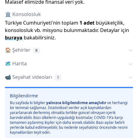
Malasef elimizde finansal veri yok.
🏛️ Konsolosluk
Türkiye Cumhuriyeti
'
nin toplam
1
adet
büyükelçilik,
konsolosluk vb. misyonu bulunmaktadır. Detaylar için
buraya
bakabilirsiniz.
🏠
Şehirler
8
🗺️
Harita
📹 Seyahat videoları
1
Bilgilendirme
Bu sayfada ki bilgiler
yalnızca bilgilendirme amaçlıdır
ve herhangi
bir teminat sağlamaz. İstatistiksel veriler açık kaynaklardan
yararlanarak derlenmiş olmakla birlikte güncel olmayan içerik
barındırabilir. Bazı ülkelerin uyguladığı kısıtmalar, COVID-19’a karşı
tamamen aşılanmış kişiler için daha esnek olabilir. Bazı aşılar belirli
yerlerde kabul edilmeyebilir, bu nedenle seyahatiniz öncesinde resmi
kaynaklardan teyit edin.