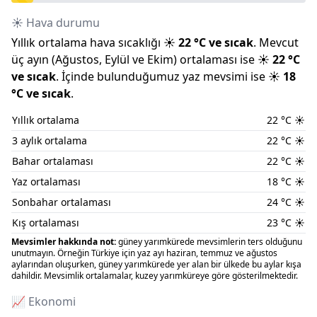
☀️ Hava durumu
Yıllık ortalama hava sıcaklığı
☀️
22
°C ve
sıcak
.
Mevcut
üç ayın (
Ağustos
,
Eylül
ve
Ekim
) ortalaması ise
☀️
22
°C
ve
sıcak
.
İçinde bulunduğumuz
yaz
mevsimi ise
☀️
18
°C ve
sıcak
.
Yıllık ortalama
22
°C
☀️
3 aylık ortalama
22
°C
☀️
Bahar ortalaması
22
°C
☀️
Yaz ortalaması
18
°C
☀️
Sonbahar ortalaması
24
°C
☀️
Kış ortalaması
23
°C
☀️
Mevsimler hakkında not:
güney yarımkürede mevsimlerin ters olduğunu
unutmayın. Örneğin Türkiye için yaz ayı haziran, temmuz ve ağustos
aylarından oluşurken, güney yarımkürede yer alan bir ülkede bu aylar kışa
dahildir. Mevsimlik ortalamalar, kuzey yarımküreye göre gösterilmektedir.
📈 Ekonomi