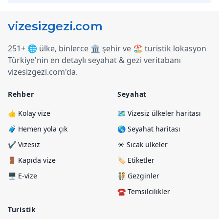
251+ 🌐 ülke, binlerce 🏛️ şehir ve 🏖️ turistik lokasyon
Türkiye
'
nin en detaylı seyahat & gezi veritabanı
vizesizgezi.com
'
da.
Rehber
Seyahat
👍 Kolay vize
🗺️ Vizesiz ülkeler haritası
🧳 Hemen yola çık
🌎 Seyahat haritası
✔️ Vizesiz
☀️ Sıcak ülkeler
🚪 Kapıda vize
🏷️ Etiketler
🖥️ E-vize
🧑‍🤝‍🧑 Gezginler
☎️ Temsilcilikler
Turistik