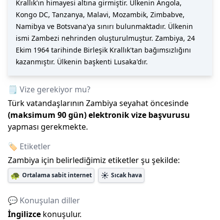
Krallık'ın himayesi altına girmiştir. Ülkenin Angola,
Kongo DC, Tanzanya, Malavi, Mozambik, Zimbabve,
Namibya ve Botsvana'ya sınırı bulunmaktadır. Ülkenin
ismi Zambezi nehrinden oluşturulmuştur. Zambiya, 24
Ekim 1964 tarihinde Birleşik Krallık'tan bağımsızlığını
kazanmıştır. Ülkenin başkenti Lusaka'dır.
🗒️ Vize gerekiyor mu?
Türk vatandaşlarının
Zambiya
seyahat öncesinde
(maksimum
90
gün)
elektronik vize başvurusu
yapması gerekmekte.
🏷️ Etiketler
Zambiya
için belirlediğimiz etiketler şu şekilde:
🐢
☀️
Ortalama sabit internet
Sıcak hava
💬 Konuşulan diller
İngilizce
konuşulur.