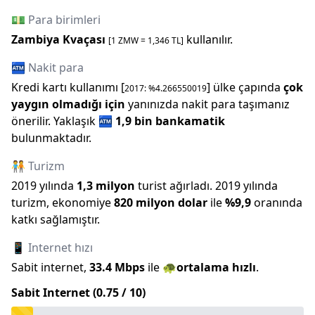
💵 Para birimleri
Zambiya Kvaçası
kullanılır.
[1
ZMW
=
1,346
TL]
🏧 Nakit para
Kredi kartı kullanımı [
] ülke çapında
çok
2017
: %
4.266550019
yaygın olmadığı için
yanınızda nakit para taşımanız
önerilir.
Yaklaşık
🏧
1,9 bin
bankamatik
bulunmaktadır.
🧑‍🤝‍🧑 Turizm
2019
yılında
1,3 milyon
turist ağırladı.
2019
yılında
turizm, ekonomiye
820 milyon
dolar
ile
%
9,9
oranında
katkı sağlamıştır.
📱 Internet hızı
Sabit internet,
33.4
Mbps
ile
🐢
ortalama hızlı
.
Sabit Internet (
0.75
/ 10)