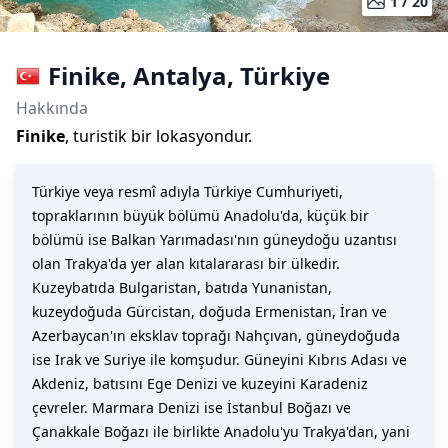
1 /
20
Finike
,
Antalya
,
Türkiye
Hakkında
Finike
, turistik bir lokasyondur.
Türkiye veya resmî adıyla Türkiye Cumhuriyeti,
topraklarının büyük bölümü Anadolu'da, küçük bir
bölümü ise Balkan Yarımadası'nın güneydoğu uzantısı
olan Trakya'da yer alan kıtalararası bir ülkedir.
Kuzeybatıda Bulgaristan, batıda Yunanistan,
kuzeydoğuda Gürcistan, doğuda Ermenistan, İran ve
Azerbaycan'ın eksklav toprağı Nahçıvan, güneydoğuda
ise Irak ve Suriye ile komşudur. Güneyini Kıbrıs Adası ve
Akdeniz, batısını Ege Denizi ve kuzeyini Karadeniz
çevreler. Marmara Denizi ise İstanbul Boğazı ve
Çanakkale Boğazı ile birlikte Anadolu'yu Trakya'dan, yani