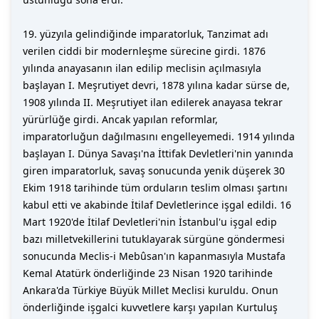
19. yüzyıla gelindiğinde imparatorluk, Tanzimat adı
verilen ciddi bir modernleşme sürecine girdi. 1876
yılında anayasanın ilan edilip meclisin açılmasıyla
başlayan I. Meşrutiyet devri, 1878 yılına kadar sürse de,
1908 yılında II. Meşrutiyet ilan edilerek anayasa tekrar
yürürlüğe girdi. Ancak yapılan reformlar,
imparatorluğun dağılmasını engelleyemedi. 1914 yılında
başlayan I. Dünya Savaşı'na İttifak Devletleri'nin yanında
giren imparatorluk, savaş sonucunda yenik düşerek 30
Ekim 1918 tarihinde tüm orduların teslim olması şartını
kabul etti ve akabinde İtilaf Devletlerince işgal edildi. 16
Mart 1920'de İtilaf Devletleri'nin İstanbul'u işgal edip
bazı milletvekillerini tutuklayarak sürgüne göndermesi
sonucunda Meclis-i Mebûsan'ın kapanmasıyla Mustafa
Kemal Atatürk önderliğinde 23 Nisan 1920 tarihinde
Ankara'da Türkiye Büyük Millet Meclisi kuruldu. Onun
önderliğinde işgalci kuvvetlere karşı yapılan Kurtuluş