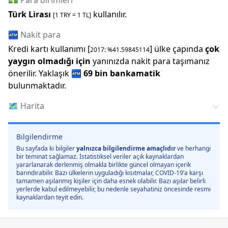
💵 Para birimleri
Türk Lirası
kullanılır.
[1
TRY
=
1
TL]
🏧 Nakit para
Kredi kartı kullanımı [
] ülke çapında
çok
2017
: %
41.59845114
yaygın olmadığı için
yanınızda nakit para taşımanız
önerilir.
Yaklaşık
🏧
69 bin
bankamatik
bulunmaktadır.
🗺️
Harita
Bilgilendirme
Bu sayfada ki bilgiler
yalnızca bilgilendirme amaçlıdır
ve herhangi
bir teminat sağlamaz. İstatistiksel veriler açık kaynaklardan
yararlanarak derlenmiş olmakla birlikte güncel olmayan içerik
barındırabilir. Bazı ülkelerin uyguladığı kısıtmalar, COVID-19’a karşı
tamamen aşılanmış kişiler için daha esnek olabilir. Bazı aşılar belirli
yerlerde kabul edilmeyebilir, bu nedenle seyahatiniz öncesinde resmi
kaynaklardan teyit edin.