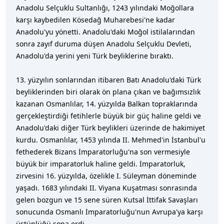
Anadolu Selçuklu Sultanlığı, 1243 yılındaki Moğollara
karşı kaybedilen Kösedağ Muharebesi'ne kadar
Anadolu'yu yönetti. Anadolu'daki Moğol istilalarından
sonra zayıf duruma düşen Anadolu Selçuklu Devleti,
Anadolu'da yerini yeni Türk beyliklerine bıraktı.
13. yüzyılın sonlarından itibaren Batı Anadolu'daki Türk
beyliklerinden biri olarak ön plana çıkan ve bağımsızlık
kazanan Osmanlılar, 14. yüzyılda Balkan topraklarında
gerçekleştirdiği fetihlerle büyük bir güç haline geldi ve
Anadolu'daki diğer Türk beylikleri üzerinde de hakimiyet
kurdu. Osmanlılar, 1453 yılında II. Mehmed'in İstanbul'u
fethederek Bizans İmparatorluğu'na son vermesiyle
büyük bir imparatorluk haline geldi. İmparatorluk,
zirvesini 16. yüzyılda, özelikle I. Süleyman döneminde
yaşadı. 1683 yılındaki II. Viyana Kuşatması sonrasında
gelen bozgun ve 15 sene süren Kutsal İttifak Savaşları
sonucunda Osmanlı İmparatorluğu'nun Avrupa'ya karşı
üstünlüğü sona erdi.