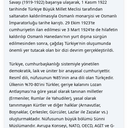
Savaşı (1919-1922) başarıya ulaşarak, 1 Kasım 1922
tarihinde Türkiye Büyük Millet Meclisi tarafından
saltanatın kaldırılmasıyla Osmanlı monarşisi ve Osmanlı
İmparatorluğu tarihe karıştı. 29 Ekim 1923'te
cumhuriyetin ilan edilmesi ve 3 Mart 1924'te de hilafetin
kaldırılıp Osmanlı Hanedanı'nın yurt dışına sürgün
edilmesinden sonra, çağdaş Türkiye'nin oluşumunda
önemli yer tutacak olan bir dizi devrim gerçekleştirildi.
Türkiye, cumhurbaşkanlığı sistemiyle yönetilen
demokratik, laik ve üniter bir anayasal cumhuriyettir.
Resmî dili, nüfusunun %85'inin ana dili olan Türkçedir.
Ülkenin %70-80'ini Türkler, geriye kalanını Lozan
Antlaşması'na göre yasal olarak tanınan milletler
(Ermeniler, Rumlar ile Yahudiler), yasal olarak
tanınmayan Kürtler ve diğer halklar (Arnavutlar,
Boşnaklar, Çerkesler, Gürcüler, Lazlar ile Zazalar vs.)
oluşturmaktadır. Nüfusunun büyük bölümü Sünni
Müslümandır. Avrupa Konseyi, NATO, OECD, AGİT ve G-