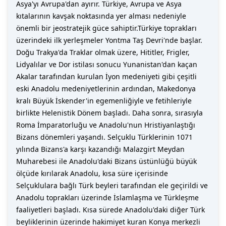
Asya'yı Avrupa'dan ayırır. Türkiye, Avrupa ve Asya
kıtalarının kavşak noktasında yer alması nedeniyle
önemli bir jeostratejik güce sahiptir.Türkiye toprakları
üzerindeki ilk yerleşmeler Yontma Taş Devri'nde başlar.
Doğu Trakya'da Traklar olmak üzere, Hititler, Frigler,
Lidyalılar ve Dor istilası sonucu Yunanistan'dan kaçan
Akalar tarafından kurulan İyon medeniyeti gibi çeşitli
eski Anadolu medeniyetlerinin ardından, Makedonya
kralı Büyük İskender'in egemenliğiyle ve fetihleriyle
birlikte Helenistik Dönem başladı. Daha sonra, sırasıyla
Roma İmparatorluğu ve Anadolu'nun Hristiyanlaştığı
Bizans dönemleri yaşandı. Selçuklu Türklerinin 1071
yılında Bizans'a karşı kazandığı Malazgirt Meydan
Muharebesi ile Anadolu'daki Bizans üstünlüğü büyük
ölçüde kırılarak Anadolu, kısa süre içerisinde
Selçuklulara bağlı Türk beyleri tarafından ele geçirildi ve
Anadolu toprakları üzerinde İslamlaşma ve Türkleşme
faaliyetleri başladı. Kısa sürede Anadolu'daki diğer Türk
beyliklerinin üzerinde hakimiyet kuran Konya merkezli