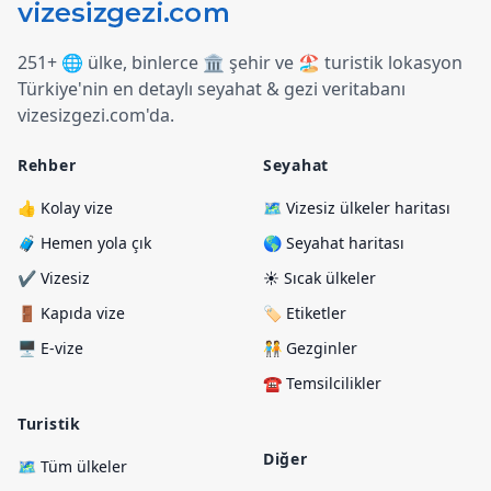
251+ 🌐 ülke, binlerce 🏛️ şehir ve 🏖️ turistik lokasyon
Türkiye
'
nin en detaylı seyahat & gezi veritabanı
vizesizgezi.com
'
da.
Rehber
Seyahat
👍 Kolay vize
🗺️ Vizesiz ülkeler haritası
🧳 Hemen yola çık
🌎 Seyahat haritası
✔️ Vizesiz
☀️ Sıcak ülkeler
🚪 Kapıda vize
🏷️ Etiketler
🖥️ E-vize
🧑‍🤝‍🧑 Gezginler
☎️ Temsilcilikler
Turistik
Diğer
🗺️ Tüm ülkeler