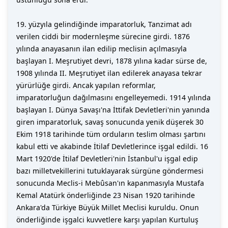
19. yüzyıla gelindiğinde imparatorluk, Tanzimat adı
verilen ciddi bir modernleşme sürecine girdi. 1876
yılında anayasanın ilan edilip meclisin açılmasıyla
başlayan I. Meşrutiyet devri, 1878 yılına kadar sürse de,
1908 yılında II. Meşrutiyet ilan edilerek anayasa tekrar
yürürlüğe girdi. Ancak yapılan reformlar,
imparatorluğun dağılmasını engelleyemedi. 1914 yılında
başlayan I. Dünya Savaşı'na İttifak Devletleri'nin yanında
giren imparatorluk, savaş sonucunda yenik düşerek 30
Ekim 1918 tarihinde tüm orduların teslim olması şartını
kabul etti ve akabinde İtilaf Devletlerince işgal edildi. 16
Mart 1920'de İtilaf Devletleri'nin İstanbul'u işgal edip
bazı milletvekillerini tutuklayarak sürgüne göndermesi
sonucunda Meclis-i Mebûsan'ın kapanmasıyla Mustafa
Kemal Atatürk önderliğinde 23 Nisan 1920 tarihinde
Ankara'da Türkiye Büyük Millet Meclisi kuruldu. Onun
önderliğinde işgalci kuvvetlere karşı yapılan Kurtuluş