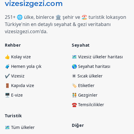
251+ 🌐 ülke, binlerce 🏛️ şehir ve 🏖️ turistik lokasyon
Türkiye
'
nin en detaylı seyahat & gezi veritabanı
vizesizgezi.com
'
da.
Rehber
Seyahat
👍 Kolay vize
🗺️ Vizesiz ülkeler haritası
🧳 Hemen yola çık
🌎 Seyahat haritası
✔️ Vizesiz
☀️ Sıcak ülkeler
🚪 Kapıda vize
🏷️ Etiketler
🖥️ E-vize
🧑‍🤝‍🧑 Gezginler
☎️ Temsilcilikler
Turistik
Diğer
🗺️ Tüm ülkeler