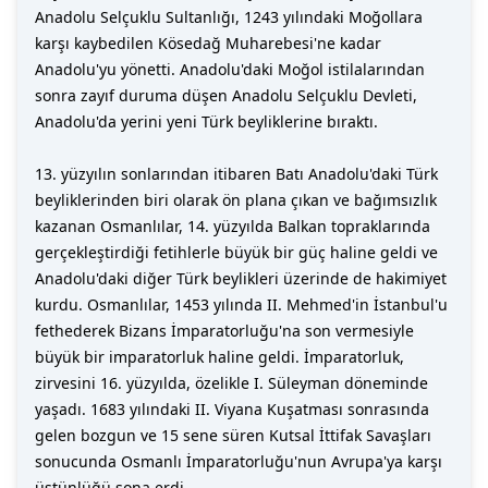
Anadolu Selçuklu Sultanlığı, 1243 yılındaki Moğollara
karşı kaybedilen Kösedağ Muharebesi'ne kadar
Anadolu'yu yönetti. Anadolu'daki Moğol istilalarından
sonra zayıf duruma düşen Anadolu Selçuklu Devleti,
Anadolu'da yerini yeni Türk beyliklerine bıraktı.
13. yüzyılın sonlarından itibaren Batı Anadolu'daki Türk
beyliklerinden biri olarak ön plana çıkan ve bağımsızlık
kazanan Osmanlılar, 14. yüzyılda Balkan topraklarında
gerçekleştirdiği fetihlerle büyük bir güç haline geldi ve
Anadolu'daki diğer Türk beylikleri üzerinde de hakimiyet
kurdu. Osmanlılar, 1453 yılında II. Mehmed'in İstanbul'u
fethederek Bizans İmparatorluğu'na son vermesiyle
büyük bir imparatorluk haline geldi. İmparatorluk,
zirvesini 16. yüzyılda, özelikle I. Süleyman döneminde
yaşadı. 1683 yılındaki II. Viyana Kuşatması sonrasında
gelen bozgun ve 15 sene süren Kutsal İttifak Savaşları
sonucunda Osmanlı İmparatorluğu'nun Avrupa'ya karşı
üstünlüğü sona erdi.