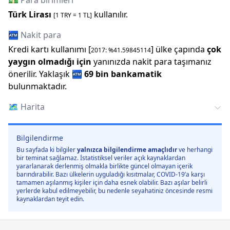
💵 Para birimleri
Türk Lirası
kullanılır.
[1
TRY
=
1
TL]
🏧 Nakit para
Kredi kartı kullanımı [
] ülke çapında
çok
2017
: %
41.59845114
yaygın olmadığı için
yanınızda nakit para taşımanız
önerilir.
Yaklaşık
🏧
69 bin
bankamatik
bulunmaktadır.
🗺️
Harita
Bilgilendirme
Bu sayfada ki bilgiler
yalnızca bilgilendirme amaçlıdır
ve herhangi
bir teminat sağlamaz. İstatistiksel veriler açık kaynaklardan
yararlanarak derlenmiş olmakla birlikte güncel olmayan içerik
barındırabilir. Bazı ülkelerin uyguladığı kısıtmalar, COVID-19’a karşı
tamamen aşılanmış kişiler için daha esnek olabilir. Bazı aşılar belirli
yerlerde kabul edilmeyebilir, bu nedenle seyahatiniz öncesinde resmi
kaynaklardan teyit edin.