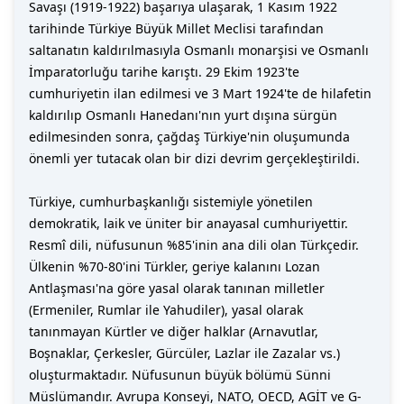
Savaşı (1919-1922) başarıya ulaşarak, 1 Kasım 1922
tarihinde Türkiye Büyük Millet Meclisi tarafından
saltanatın kaldırılmasıyla Osmanlı monarşisi ve Osmanlı
İmparatorluğu tarihe karıştı. 29 Ekim 1923'te
cumhuriyetin ilan edilmesi ve 3 Mart 1924'te de hilafetin
kaldırılıp Osmanlı Hanedanı'nın yurt dışına sürgün
edilmesinden sonra, çağdaş Türkiye'nin oluşumunda
önemli yer tutacak olan bir dizi devrim gerçekleştirildi.
Türkiye, cumhurbaşkanlığı sistemiyle yönetilen
demokratik, laik ve üniter bir anayasal cumhuriyettir.
Resmî dili, nüfusunun %85'inin ana dili olan Türkçedir.
Ülkenin %70-80'ini Türkler, geriye kalanını Lozan
Antlaşması'na göre yasal olarak tanınan milletler
(Ermeniler, Rumlar ile Yahudiler), yasal olarak
tanınmayan Kürtler ve diğer halklar (Arnavutlar,
Boşnaklar, Çerkesler, Gürcüler, Lazlar ile Zazalar vs.)
oluşturmaktadır. Nüfusunun büyük bölümü Sünni
Müslümandır. Avrupa Konseyi, NATO, OECD, AGİT ve G-