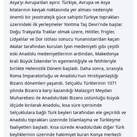
Asya'yı Avrupa'dan ayırır. Türkiye, Avrupa ve Asya
kıtalarının kavşak noktasında yer alması nedeniyle
önemli bir jeostratejik güce sahiptir.Türkiye toprakları
üzerindeki ilk yerleşmeler Yontma Taş Devri'nde başlar.
Doğu Trakya'da Traklar olmak üzere, Hititler, Frigler,
Lidyalılar ve Dor istilası sonucu Yunanistan'dan kaçan
Akalar tarafından kurulan İyon medeniyeti gibi çeşitli
eski Anadolu medeniyetlerinin ardından, Makedonya
kralı Büyük İskender'in egemenliğiyle ve fetihleriyle
birlikte Helenistik Dönem başladı. Daha sonra, sırasıyla
Roma İmparatorluğu ve Anadolu'nun Hristiyanlaştığı
Bizans dönemleri yaşandı. Selçuklu Türklerinin 1071
yılında Bizans'a karşı kazandığı Malazgirt Meydan
Muharebesi ile Anadolu'daki Bizans üstünlüğü büyük
ölçüde kırılarak Anadolu, kısa süre içerisinde
Selçuklulara bağlı Türk beyleri tarafından ele geçirildi ve
Anadolu toprakları üzerinde İslamlaşma ve Türkleşme
faaliyetleri başladı. Kısa sürede Anadolu'daki diğer Türk
beyliklerinin üzerinde hakimiyet kuran Konya merkezli