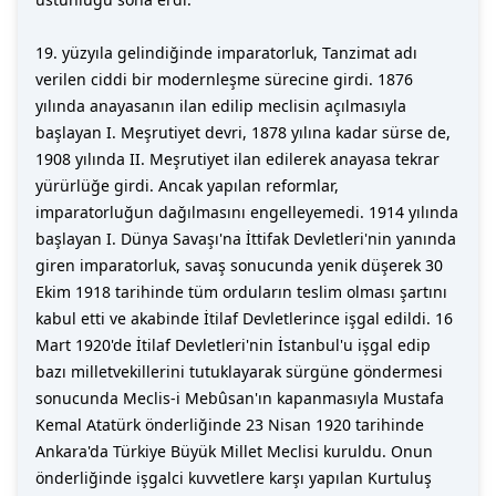
19. yüzyıla gelindiğinde imparatorluk, Tanzimat adı
verilen ciddi bir modernleşme sürecine girdi. 1876
yılında anayasanın ilan edilip meclisin açılmasıyla
başlayan I. Meşrutiyet devri, 1878 yılına kadar sürse de,
1908 yılında II. Meşrutiyet ilan edilerek anayasa tekrar
yürürlüğe girdi. Ancak yapılan reformlar,
imparatorluğun dağılmasını engelleyemedi. 1914 yılında
başlayan I. Dünya Savaşı'na İttifak Devletleri'nin yanında
giren imparatorluk, savaş sonucunda yenik düşerek 30
Ekim 1918 tarihinde tüm orduların teslim olması şartını
kabul etti ve akabinde İtilaf Devletlerince işgal edildi. 16
Mart 1920'de İtilaf Devletleri'nin İstanbul'u işgal edip
bazı milletvekillerini tutuklayarak sürgüne göndermesi
sonucunda Meclis-i Mebûsan'ın kapanmasıyla Mustafa
Kemal Atatürk önderliğinde 23 Nisan 1920 tarihinde
Ankara'da Türkiye Büyük Millet Meclisi kuruldu. Onun
önderliğinde işgalci kuvvetlere karşı yapılan Kurtuluş