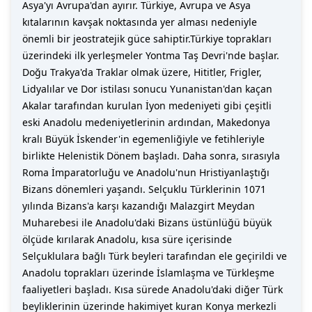
Asya'yı Avrupa'dan ayırır. Türkiye, Avrupa ve Asya
kıtalarının kavşak noktasında yer alması nedeniyle
önemli bir jeostratejik güce sahiptir.Türkiye toprakları
üzerindeki ilk yerleşmeler Yontma Taş Devri'nde başlar.
Doğu Trakya'da Traklar olmak üzere, Hititler, Frigler,
Lidyalılar ve Dor istilası sonucu Yunanistan'dan kaçan
Akalar tarafından kurulan İyon medeniyeti gibi çeşitli
eski Anadolu medeniyetlerinin ardından, Makedonya
kralı Büyük İskender'in egemenliğiyle ve fetihleriyle
birlikte Helenistik Dönem başladı. Daha sonra, sırasıyla
Roma İmparatorluğu ve Anadolu'nun Hristiyanlaştığı
Bizans dönemleri yaşandı. Selçuklu Türklerinin 1071
yılında Bizans'a karşı kazandığı Malazgirt Meydan
Muharebesi ile Anadolu'daki Bizans üstünlüğü büyük
ölçüde kırılarak Anadolu, kısa süre içerisinde
Selçuklulara bağlı Türk beyleri tarafından ele geçirildi ve
Anadolu toprakları üzerinde İslamlaşma ve Türkleşme
faaliyetleri başladı. Kısa sürede Anadolu'daki diğer Türk
beyliklerinin üzerinde hakimiyet kuran Konya merkezli