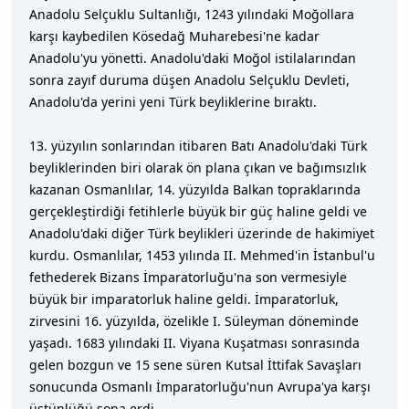
Anadolu Selçuklu Sultanlığı, 1243 yılındaki Moğollara
karşı kaybedilen Kösedağ Muharebesi'ne kadar
Anadolu'yu yönetti. Anadolu'daki Moğol istilalarından
sonra zayıf duruma düşen Anadolu Selçuklu Devleti,
Anadolu'da yerini yeni Türk beyliklerine bıraktı.
13. yüzyılın sonlarından itibaren Batı Anadolu'daki Türk
beyliklerinden biri olarak ön plana çıkan ve bağımsızlık
kazanan Osmanlılar, 14. yüzyılda Balkan topraklarında
gerçekleştirdiği fetihlerle büyük bir güç haline geldi ve
Anadolu'daki diğer Türk beylikleri üzerinde de hakimiyet
kurdu. Osmanlılar, 1453 yılında II. Mehmed'in İstanbul'u
fethederek Bizans İmparatorluğu'na son vermesiyle
büyük bir imparatorluk haline geldi. İmparatorluk,
zirvesini 16. yüzyılda, özelikle I. Süleyman döneminde
yaşadı. 1683 yılındaki II. Viyana Kuşatması sonrasında
gelen bozgun ve 15 sene süren Kutsal İttifak Savaşları
sonucunda Osmanlı İmparatorluğu'nun Avrupa'ya karşı
üstünlüğü sona erdi.