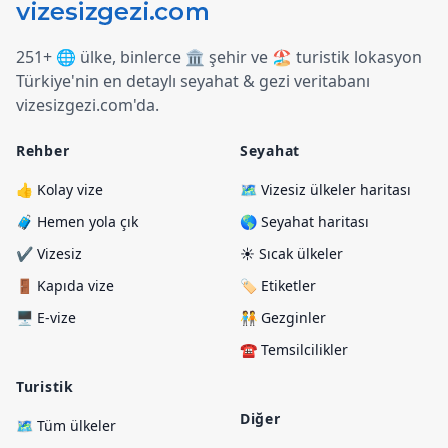
251+ 🌐 ülke, binlerce 🏛️ şehir ve 🏖️ turistik lokasyon
Türkiye
'
nin en detaylı seyahat & gezi veritabanı
vizesizgezi.com
'
da.
Rehber
Seyahat
👍 Kolay vize
🗺️ Vizesiz ülkeler haritası
🧳 Hemen yola çık
🌎 Seyahat haritası
✔️ Vizesiz
☀️ Sıcak ülkeler
🚪 Kapıda vize
🏷️ Etiketler
🖥️ E-vize
🧑‍🤝‍🧑 Gezginler
☎️ Temsilcilikler
Turistik
Diğer
🗺️ Tüm ülkeler