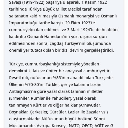
Savaşı (1919-1922) başarıya ulaşarak, 1 Kasım 1922
tarihinde Türkiye Büyük Millet Meclisi tarafından
saltanatın kaldırılmasıyla Osmanlı monarşisi ve Osmanlı
İmparatorluğu tarihe karıştı. 29 Ekim 1923'te
cumhuriyetin ilan edilmesi ve 3 Mart 1924'te de hilafetin
kaldırılıp Osmanlı Hanedanı'nın yurt dışına sürgün
edilmesinden sonra, çağdaş Türkiye'nin oluşumunda
önemli yer tutacak olan bir dizi devrim gerçekleştirildi.
Türkiye, cumhurbaşkanlığı sistemiyle yönetilen
demokratik, laik ve üniter bir anayasal cumhuriyettir.
Resmî dili, nüfusunun %85'inin ana dili olan Türkçedir.
Ülkenin %70-80'ini Türkler, geriye kalanını Lozan
Antlaşması'na göre yasal olarak tanınan milletler
(Ermeniler, Rumlar ile Yahudiler), yasal olarak
tanınmayan Kürtler ve diğer halklar (Arnavutlar,
Boşnaklar, Çerkesler, Gürcüler, Lazlar ile Zazalar vs.)
oluşturmaktadır. Nüfusunun büyük bölümü Sünni
Müslümandır. Avrupa Konseyi, NATO, OECD, AGİT ve G-