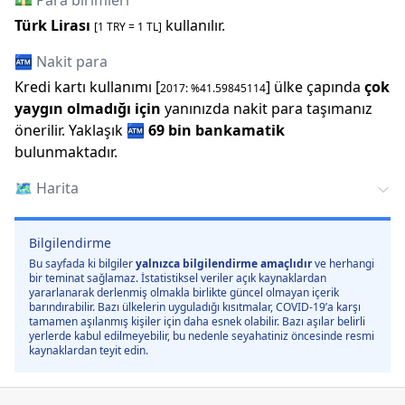
💵 Para birimleri
Türk Lirası
kullanılır.
[1
TRY
=
1
TL]
🏧 Nakit para
Kredi kartı kullanımı [
] ülke çapında
çok
2017
: %
41.59845114
yaygın olmadığı için
yanınızda nakit para taşımanız
önerilir.
Yaklaşık
🏧
69 bin
bankamatik
bulunmaktadır.
🗺️
Harita
Bilgilendirme
Bu sayfada ki bilgiler
yalnızca bilgilendirme amaçlıdır
ve herhangi
bir teminat sağlamaz. İstatistiksel veriler açık kaynaklardan
yararlanarak derlenmiş olmakla birlikte güncel olmayan içerik
barındırabilir. Bazı ülkelerin uyguladığı kısıtmalar, COVID-19’a karşı
tamamen aşılanmış kişiler için daha esnek olabilir. Bazı aşılar belirli
yerlerde kabul edilmeyebilir, bu nedenle seyahatiniz öncesinde resmi
kaynaklardan teyit edin.