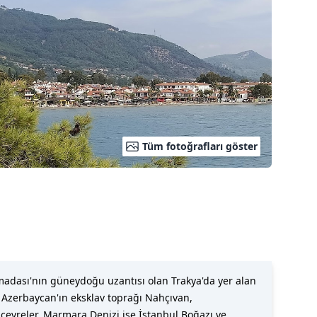
Tüm fotoğrafları göster
madası'nın güneydoğu uzantısı olan Trakya'da yer alan
 Azerbaycan'ın eksklav toprağı Nahçıvan,
 çevreler. Marmara Denizi ise İstanbul Boğazı ve