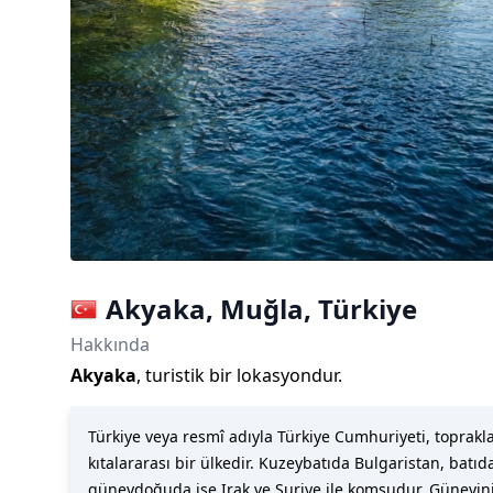
Akyaka
,
Muğla
,
Türkiye
Hakkında
Akyaka
, turistik bir lokasyondur.
Türkiye veya resmî adıyla Türkiye Cumhuriyeti, toprak
kıtalararası bir ülkedir. Kuzeybatıda Bulgaristan, ba
güneydoğuda ise Irak ve Suriye ile komşudur. Güneyini 