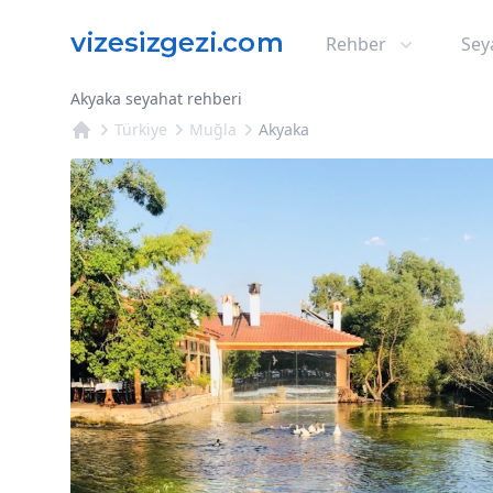
Rehber
Sey
Akyaka seyahat rehberi
Türkiye
Muğla
Akyaka