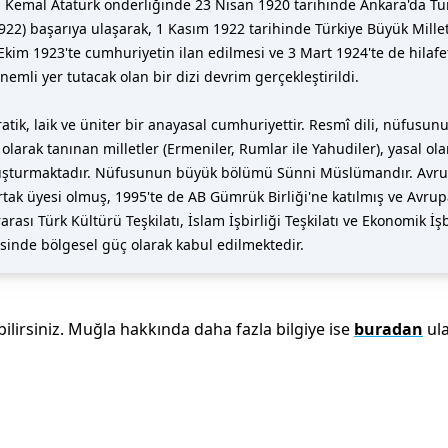
emal Atatürk önderliğinde 23 Nisan 1920 tarihinde Ankara'da Tür
1922) başarıya ulaşarak, 1 Kasım 1922 tarihinde Türkiye Büyük Mille
Ekim 1923'te cumhuriyetin ilan edilmesi ve 3 Mart 1924'te de hilafe
li yer tutacak olan bir dizi devrim gerçekleştirildi.
ik, laik ve üniter bir anayasal cumhuriyettir. Resmî dili, nüfusunu
olarak tanınan milletler (Ermeniler, Rumlar ile Yahudiler), yasal ol
.) oluşturmaktadır. Nüfusunun büyük bölümü Sünni Müslümandır. Avr
ak üyesi olmuş, 1995'te de AB Gümrük Birliği'ne katılmış ve Avrupa
ararası Türk Kültürü Teşkilatı, İslam İşbirliği Teşkilatı ve Ekonomik 
yesinde bölgesel güç olarak kabul edilmektedir.
ilirsiniz.
Muğla
hakkında daha fazla bilgiye ise
buradan
ula