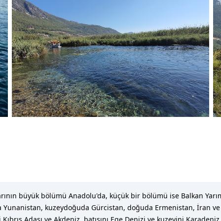
larının büyük bölümü Anadolu'da, küçük bir bölümü ise Balkan Yarı
tıda Yunanistan, kuzeydoğuda Gürcistan, doğuda Ermenistan, İran ve
Kıbrıs Adası ve Akdeniz, batısını Ege Denizi ve kuzeyini Karadeniz