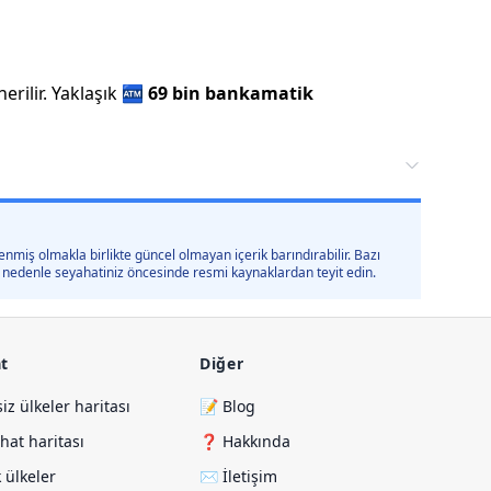
rilir.
Yaklaşık
🏧
69 bin
bankamatik
nmiş olmakla birlikte güncel olmayan içerik barındırabilir. Bazı
 bu nedenle seyahatiniz öncesinde resmi kaynaklardan teyit edin.
t
Diğer
siz ülkeler haritası
📝 Blog
hat haritası
❓ Hakkında
 ülkeler
✉️ İletişim