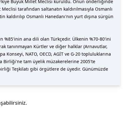
kiye Büyük Millet Meclisi kuruldu. Onun önderliğinde
t Meclisi tarafından saltanatın kaldırılmasıyla Osmanlı
tin kaldırılıp Osmanlı Hanedanı'nın yurt dışına sürgün
n %85'inin ana dili olan Türkçedir. Ülkenin %70-80'ini
arak tanınmayan Kürtler ve diğer halklar (Arnavutlar,
upa Konseyi, NATO, OECD, AGİT ve G-20 topluluklarına
 Birliği'ne tam üyelik müzakerelerine 2005'te
İşbirliği Teşkilatı gibi örgütlere de üyedir. Günümüzde
şabilirsiniz.