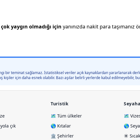
çok yaygın olmadığı için
yanınızda nakit para taşımanız öne
gi bir teminat sağlamaz. İstatistiksel veriler açık kaynaklardan yararlanarak derle
kişiler için daha esnek olabilir. Bazı aşılar belirli yerlerde kabul edilmeyebilir,
Turistik
Seyaha
ize
🗺️ Tüm ülkeler
🗺️ Vize
ola çık
🌎 Kıtalar
🌎 Seya
🏛️ Şehirler
☀️ Sıcak