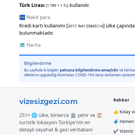
Türk Lirası
kullanılır.
[1
TRY
=
1
TL]
🏧 Nakit para
Kredi kartı kullanımı [
] ülke çapında
2017
: %
41.59845114
bulunmaktadır.
🗺️
Harita
Bilgilendirme
Bu sayfada ki bilgiler
yalnızca bilgilendirme amaçlıdır
ve herhan
ülkelerin uyguladığı kısıtmalar, COVID-19’a karşı tamamen aşılanmış 
Rehber
👍 Kolay v
251+ 🌐 ülke, binlerce 🏛️ şehir ve 🏖️
🧳 Hemen y
turistik lokasyon Türkiye
'
nin en
detaylı seyahat & gezi veritabanı
✔️ Vizesiz