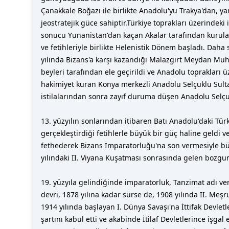
Çanakkale Boğazı ile birlikte Anadolu'yu Trakya'dan, ya
jeostratejik güce sahiptir.Türkiye toprakları üzerindeki 
sonucu Yunanistan'dan kaçan Akalar tarafından kurulan
ve fetihleriyle birlikte Helenistik Dönem başladı. Dah
yılında Bizans'a karşı kazandığı Malazgirt Meydan Muha
beyleri tarafından ele geçirildi ve Anadolu toprakları 
hakimiyet kuran Konya merkezli Anadolu Selçuklu Sulta
istilalarından sonra zayıf duruma düşen Anadolu Selçukl
13. yüzyılın sonlarından itibaren Batı Anadolu'daki Tür
gerçekleştirdiği fetihlerle büyük bir güç haline geldi 
fethederek Bizans İmparatorluğu'na son vermesiyle büyü
yılındaki II. Viyana Kuşatması sonrasında gelen bozgu
19. yüzyıla gelindiğinde imparatorluk, Tanzimat adı ver
devri, 1878 yılına kadar sürse de, 1908 yılında II. Meş
1914 yılında başlayan I. Dünya Savaşı'na İttifak Devle
şartını kabul etti ve akabinde İtilaf Devletlerince işgal