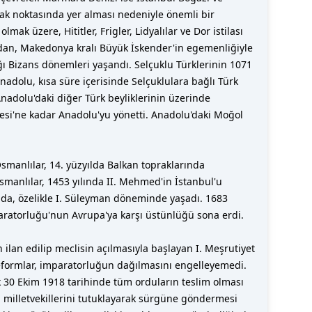
vşak noktasında yer alması nedeniyle önemli bir
ak üzere, Hititler, Frigler, Lidyalılar ve Dor istilası
ndan, Makedonya kralı Büyük İskender'in egemenliğiyle
ğı Bizans dönemleri yaşandı. Selçuklu Türklerinin 1071
adolu, kısa süre içerisinde Selçuklulara bağlı Türk
Anadolu'daki diğer Türk beyliklerinin üzerinde
esi'ne kadar Anadolu'yu yönetti. Anadolu'daki Moğol
Osmanlılar, 14. yüzyılda Balkan topraklarında
Osmanlılar, 1453 yılında II. Mehmed'in İstanbul'u
ılda, özelikle I. Süleyman döneminde yaşadı. 1683
aratorluğu'nun Avrupa'ya karşı üstünlüğü sona erdi.
ilan edilip meclisin açılmasıyla başlayan I. Meşrutiyet
 reformlar, imparatorluğun dağılmasını engelleyemedi.
k 30 Ekim 1918 tarihinde tüm orduların teslim olması
bazı milletvekillerini tutuklayarak sürgüne göndermesi