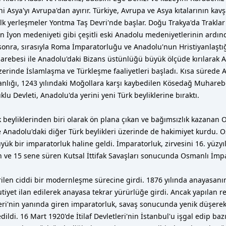
ni Asya'yı Avrupa'dan ayırır. Türkiye, Avrupa ve Asya kıtalarının ka
ilk yerleşmeler Yontma Taş Devri'nde başlar. Doğu Trakya'da Traklar olm
 İyon medeniyeti gibi çeşitli eski Anadolu medeniyetlerinin ardı
a sonra, sırasıyla Roma İmparatorluğu ve Anadolu'nun Hristiyanlaştı
rebesi ile Anadolu'daki Bizans üstünlüğü büyük ölçüde kırılarak An
üzerinde İslamlaşma ve Türkleşme faaliyetleri başladı. Kısa sürede 
nlığı, 1243 yılındaki Moğollara karşı kaybedilen Kösedağ Muhareb
u Devleti, Anadolu'da yerini yeni Türk beyliklerine bıraktı.
k beyliklerinden biri olarak ön plana çıkan ve bağımsızlık kazanan 
ve Anadolu'daki diğer Türk beylikleri üzerinde de hakimiyet kurdu. 
k bir imparatorluk haline geldi. İmparatorluk, zirvesini 16. yüzy
n ve 15 sene süren Kutsal İttifak Savaşları sonucunda Osmanlı İmp
ilen ciddi bir modernleşme sürecine girdi. 1876 yılında anayasanın 
rutiyet ilan edilerek anayasa tekrar yürürlüğe girdi. Ancak yapılan
tleri'nin yanında giren imparatorluk, savaş sonucunda yenik düşere
 edildi. 16 Mart 1920'de İtilaf Devletleri'nin İstanbul'u işgal edip 