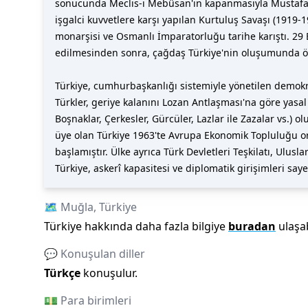
sonucunda Meclis-i Mebûsan'ın kapanmasıyla Mustafa K
işgalci kuvvetlere karşı yapılan Kurtuluş Savaşı (1919-
monarşisi ve Osmanlı İmparatorluğu tarihe karıştı. 29 
edilmesinden sonra, çağdaş Türkiye'nin oluşumunda önem
Türkiye, cumhurbaşkanlığı sistemiyle yönetilen demokrat
Türkler, geriye kalanını Lozan Antlaşması'na göre yasal 
Boşnaklar, Çerkesler, Gürcüler, Lazlar ile Zazalar vs
üye olan Türkiye 1963'te Avrupa Ekonomik Topluluğu ort
başlamıştır. Ülke ayrıca Türk Devletleri Teşkilatı, Ulusl
Türkiye, askerî kapasitesi ve diplomatik girişimleri sa
🗺️
Muğla
,
Türkiye
Türkiye
hakkında daha fazla bilgiye
buradan
ulaşab
💬 Konuşulan diller
Türkçe
konuşulur.
💵 Para birimleri