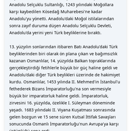
Anadolu Selçuklu Sultanlığı, 1243 yılındaki Moğollara
karşı kaybedilen Kösedağ Muharebesi'ne kadar
Anadolu'yu yönetti. Anadolu'daki Moğol istilalarından
sonra zayıf duruma düşen Anadolu Selçuklu Devleti,
Anadolu'da yerini yeni Türk beyliklerine bıraktı.
13. yüzyılın sonlarından itibaren Batı Anadolu'daki Türk
beyliklerinden biri olarak ön plana çıkan ve bağımsızlık
kazanan Osmanlılar, 14. yüzyılda Balkan topraklarında
gerçekleştirdiği fetihlerle büyük bir güç haline geldi ve
Anadolu'daki diğer Türk beylikleri üzerinde de hakimiyet
kurdu. Osmanlılar, 1453 yılında II. Mehmed'in İstanbul'u
fethederek Bizans İmparatorluğu'na son vermesiyle
büyük bir imparatorluk haline geldi. İmparatorluk,
zirvesini 16. yüzyılda, özelikle I. Süleyman döneminde
yaşadı. 1683 yılındaki II. Viyana Kuşatması sonrasında
gelen bozgun ve 15 sene süren Kutsal İttifak Savaşları
sonucunda Osmanlı İmparatorluğu'nun Avrupa'ya karşı
üstünlüğü sona erdi.