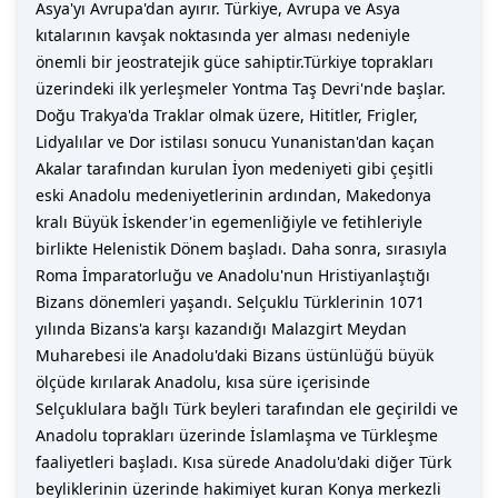
Asya'yı Avrupa'dan ayırır. Türkiye, Avrupa ve Asya
kıtalarının kavşak noktasında yer alması nedeniyle
önemli bir jeostratejik güce sahiptir.Türkiye toprakları
üzerindeki ilk yerleşmeler Yontma Taş Devri'nde başlar.
Doğu Trakya'da Traklar olmak üzere, Hititler, Frigler,
Lidyalılar ve Dor istilası sonucu Yunanistan'dan kaçan
Akalar tarafından kurulan İyon medeniyeti gibi çeşitli
eski Anadolu medeniyetlerinin ardından, Makedonya
kralı Büyük İskender'in egemenliğiyle ve fetihleriyle
birlikte Helenistik Dönem başladı. Daha sonra, sırasıyla
Roma İmparatorluğu ve Anadolu'nun Hristiyanlaştığı
Bizans dönemleri yaşandı. Selçuklu Türklerinin 1071
yılında Bizans'a karşı kazandığı Malazgirt Meydan
Muharebesi ile Anadolu'daki Bizans üstünlüğü büyük
ölçüde kırılarak Anadolu, kısa süre içerisinde
Selçuklulara bağlı Türk beyleri tarafından ele geçirildi ve
Anadolu toprakları üzerinde İslamlaşma ve Türkleşme
faaliyetleri başladı. Kısa sürede Anadolu'daki diğer Türk
beyliklerinin üzerinde hakimiyet kuran Konya merkezli