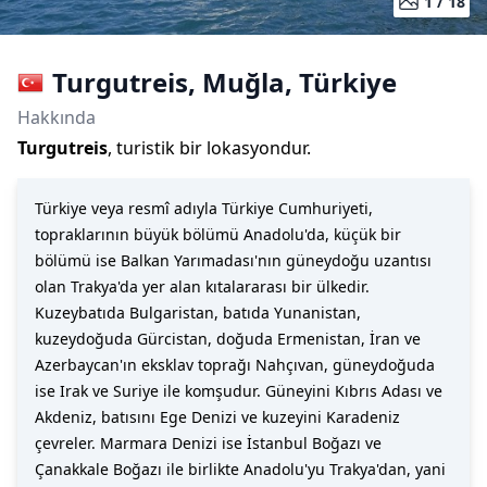
1 /
18
Turgutreis
,
Muğla
,
Türkiye
Hakkında
Turgutreis
, turistik bir lokasyondur.
Türkiye veya resmî adıyla Türkiye Cumhuriyeti,
topraklarının büyük bölümü Anadolu'da, küçük bir
bölümü ise Balkan Yarımadası'nın güneydoğu uzantısı
olan Trakya'da yer alan kıtalararası bir ülkedir.
Kuzeybatıda Bulgaristan, batıda Yunanistan,
kuzeydoğuda Gürcistan, doğuda Ermenistan, İran ve
Azerbaycan'ın eksklav toprağı Nahçıvan, güneydoğuda
ise Irak ve Suriye ile komşudur. Güneyini Kıbrıs Adası ve
Akdeniz, batısını Ege Denizi ve kuzeyini Karadeniz
çevreler. Marmara Denizi ise İstanbul Boğazı ve
Çanakkale Boğazı ile birlikte Anadolu'yu Trakya'dan, yani