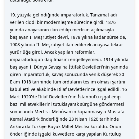
19. yüzyıla gelindiğinde imparatorluk, Tanzimat adı
verilen ciddi bir modernleşme sürecine girdi. 1876
yılında anayasanın ilan edilip meclisin açılmasıyla
başlayan I. Meşrutiyet devri, 1878 yılına kadar sürse de,
1908 yılında II. Meşrutiyet ilan edilerek anayasa tekrar
yürürlüğe girdi. Ancak yapılan reformlar,
imparatorluğun dağılmasını engelleyemedi. 1914 yılında
başlayan I. Dünya Savaşı'na İttifak Devletleri'nin yanında
giren imparatorluk, savaş sonucunda yenik düşerek 30
Ekim 1918 tarihinde tüm orduların teslim olması şartını
kabul etti ve akabinde İtilaf Devletlerince işgal edildi. 16
Mart 1920'de İtilaf Devletleri'nin İstanbul'u işgal edip
bazı milletvekillerini tutuklayarak sürgüne göndermesi
sonucunda Meclis-i Mebûsan'ın kapanmasıyla Mustafa
Kemal Atatürk önderliğinde 23 Nisan 1920 tarihinde
Ankara'da Türkiye Büyük Millet Meclisi kuruldu. Onun
önderliğinde işgalci kuvvetlere karşı yapılan Kurtuluş