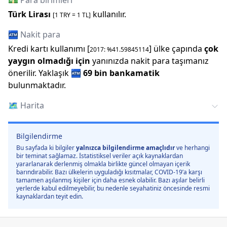
💵 Para birimleri
Türk Lirası
kullanılır.
[1
TRY
=
1
TL]
🏧 Nakit para
Kredi kartı kullanımı [
] ülke çapında
çok
2017
: %
41.59845114
yaygın olmadığı için
yanınızda nakit para taşımanız
önerilir.
Yaklaşık
🏧
69 bin
bankamatik
bulunmaktadır.
🗺️
Harita
Bilgilendirme
Bu sayfada ki bilgiler
yalnızca bilgilendirme amaçlıdır
ve herhangi
bir teminat sağlamaz. İstatistiksel veriler açık kaynaklardan
yararlanarak derlenmiş olmakla birlikte güncel olmayan içerik
barındırabilir. Bazı ülkelerin uyguladığı kısıtmalar, COVID-19’a karşı
tamamen aşılanmış kişiler için daha esnek olabilir. Bazı aşılar belirli
yerlerde kabul edilmeyebilir, bu nedenle seyahatiniz öncesinde resmi
kaynaklardan teyit edin.