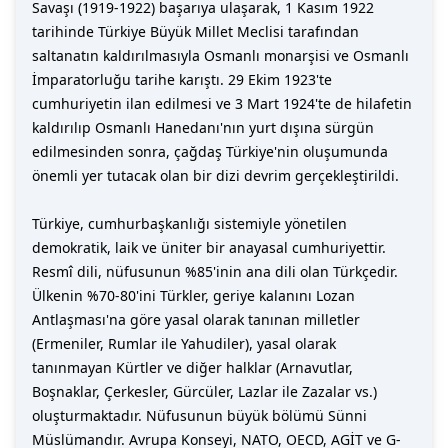
Savaşı (1919-1922) başarıya ulaşarak, 1 Kasım 1922
tarihinde Türkiye Büyük Millet Meclisi tarafından
saltanatın kaldırılmasıyla Osmanlı monarşisi ve Osmanlı
İmparatorluğu tarihe karıştı. 29 Ekim 1923'te
cumhuriyetin ilan edilmesi ve 3 Mart 1924'te de hilafetin
kaldırılıp Osmanlı Hanedanı'nın yurt dışına sürgün
edilmesinden sonra, çağdaş Türkiye'nin oluşumunda
önemli yer tutacak olan bir dizi devrim gerçekleştirildi.
Türkiye, cumhurbaşkanlığı sistemiyle yönetilen
demokratik, laik ve üniter bir anayasal cumhuriyettir.
Resmî dili, nüfusunun %85'inin ana dili olan Türkçedir.
Ülkenin %70-80'ini Türkler, geriye kalanını Lozan
Antlaşması'na göre yasal olarak tanınan milletler
(Ermeniler, Rumlar ile Yahudiler), yasal olarak
tanınmayan Kürtler ve diğer halklar (Arnavutlar,
Boşnaklar, Çerkesler, Gürcüler, Lazlar ile Zazalar vs.)
oluşturmaktadır. Nüfusunun büyük bölümü Sünni
Müslümandır. Avrupa Konseyi, NATO, OECD, AGİT ve G-