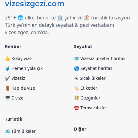
251+ 🌐 ülke, binlerce 🏛️ şehir ve 🏖️ turistik lokasyon
Türkiye
'
nin en detaylı seyahat & gezi veritabanı
vizesizgezi.com
'
da.
Rehber
Seyahat
👍 Kolay vize
🗺️ Vizesiz ülkeler haritası
🧳 Hemen yola çık
🌎 Seyahat haritası
✔️ Vizesiz
☀️ Sıcak ülkeler
🚪 Kapıda vize
🏷️ Etiketler
🖥️ E-vize
🧑‍🤝‍🧑 Gezginler
☎️ Temsilcilikler
Turistik
Diğer
🗺️ Tüm ülkeler