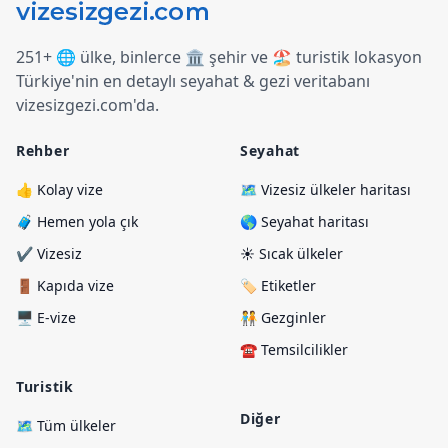
251+ 🌐 ülke, binlerce 🏛️ şehir ve 🏖️ turistik lokasyon
Türkiye
'
nin en detaylı seyahat & gezi veritabanı
vizesizgezi.com
'
da.
Rehber
Seyahat
👍 Kolay vize
🗺️ Vizesiz ülkeler haritası
🧳 Hemen yola çık
🌎 Seyahat haritası
✔️ Vizesiz
☀️ Sıcak ülkeler
🚪 Kapıda vize
🏷️ Etiketler
🖥️ E-vize
🧑‍🤝‍🧑 Gezginler
☎️ Temsilcilikler
Turistik
Diğer
🗺️ Tüm ülkeler