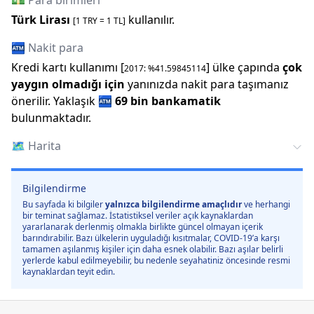
💵 Para birimleri
Türk Lirası
kullanılır.
[1
TRY
=
1
TL]
🏧 Nakit para
Kredi kartı kullanımı [
] ülke çapında
çok
2017
: %
41.59845114
yaygın olmadığı için
yanınızda nakit para taşımanız
önerilir.
Yaklaşık
🏧
69 bin
bankamatik
bulunmaktadır.
🗺️
Harita
Bilgilendirme
Bu sayfada ki bilgiler
yalnızca bilgilendirme amaçlıdır
ve herhangi
bir teminat sağlamaz. İstatistiksel veriler açık kaynaklardan
yararlanarak derlenmiş olmakla birlikte güncel olmayan içerik
barındırabilir. Bazı ülkelerin uyguladığı kısıtmalar, COVID-19’a karşı
tamamen aşılanmış kişiler için daha esnek olabilir. Bazı aşılar belirli
yerlerde kabul edilmeyebilir, bu nedenle seyahatiniz öncesinde resmi
kaynaklardan teyit edin.