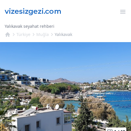
Op
Yalıkavak seyahat rehberi
Türkiye
Muğla
Yalıkavak