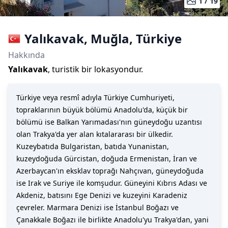
1 /
19
Yalıkavak
,
Muğla
,
Türkiye
Hakkında
Yalıkavak
, turistik bir lokasyondur.
Türkiye veya resmî adıyla Türkiye Cumhuriyeti,
topraklarının büyük bölümü Anadolu'da, küçük bir
bölümü ise Balkan Yarımadası'nın güneydoğu uzantısı
olan Trakya'da yer alan kıtalararası bir ülkedir.
Kuzeybatıda Bulgaristan, batıda Yunanistan,
kuzeydoğuda Gürcistan, doğuda Ermenistan, İran ve
Azerbaycan'ın eksklav toprağı Nahçıvan, güneydoğuda
ise Irak ve Suriye ile komşudur. Güneyini Kıbrıs Adası ve
Akdeniz, batısını Ege Denizi ve kuzeyini Karadeniz
çevreler. Marmara Denizi ise İstanbul Boğazı ve
Çanakkale Boğazı ile birlikte Anadolu'yu Trakya'dan, yani