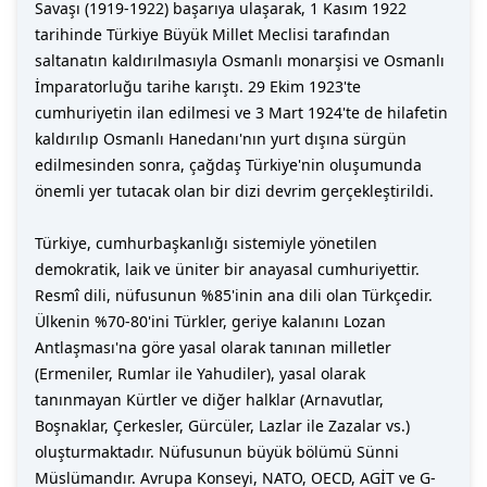
Savaşı (1919-1922) başarıya ulaşarak, 1 Kasım 1922
tarihinde Türkiye Büyük Millet Meclisi tarafından
saltanatın kaldırılmasıyla Osmanlı monarşisi ve Osmanlı
İmparatorluğu tarihe karıştı. 29 Ekim 1923'te
cumhuriyetin ilan edilmesi ve 3 Mart 1924'te de hilafetin
kaldırılıp Osmanlı Hanedanı'nın yurt dışına sürgün
edilmesinden sonra, çağdaş Türkiye'nin oluşumunda
önemli yer tutacak olan bir dizi devrim gerçekleştirildi.
Türkiye, cumhurbaşkanlığı sistemiyle yönetilen
demokratik, laik ve üniter bir anayasal cumhuriyettir.
Resmî dili, nüfusunun %85'inin ana dili olan Türkçedir.
Ülkenin %70-80'ini Türkler, geriye kalanını Lozan
Antlaşması'na göre yasal olarak tanınan milletler
(Ermeniler, Rumlar ile Yahudiler), yasal olarak
tanınmayan Kürtler ve diğer halklar (Arnavutlar,
Boşnaklar, Çerkesler, Gürcüler, Lazlar ile Zazalar vs.)
oluşturmaktadır. Nüfusunun büyük bölümü Sünni
Müslümandır. Avrupa Konseyi, NATO, OECD, AGİT ve G-