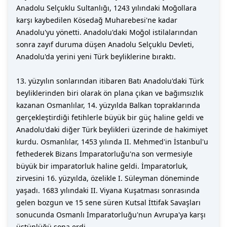
Anadolu Selçuklu Sultanlığı, 1243 yılındaki Moğollara
karşı kaybedilen Kösedağ Muharebesi'ne kadar
Anadolu'yu yönetti. Anadolu'daki Moğol istilalarından
sonra zayıf duruma düşen Anadolu Selçuklu Devleti,
Anadolu'da yerini yeni Türk beyliklerine bıraktı.
13. yüzyılın sonlarından itibaren Batı Anadolu'daki Türk
beyliklerinden biri olarak ön plana çıkan ve bağımsızlık
kazanan Osmanlılar, 14. yüzyılda Balkan topraklarında
gerçekleştirdiği fetihlerle büyük bir güç haline geldi ve
Anadolu'daki diğer Türk beylikleri üzerinde de hakimiyet
kurdu. Osmanlılar, 1453 yılında II. Mehmed'in İstanbul'u
fethederek Bizans İmparatorluğu'na son vermesiyle
büyük bir imparatorluk haline geldi. İmparatorluk,
zirvesini 16. yüzyılda, özelikle I. Süleyman döneminde
yaşadı. 1683 yılındaki II. Viyana Kuşatması sonrasında
gelen bozgun ve 15 sene süren Kutsal İttifak Savaşları
sonucunda Osmanlı İmparatorluğu'nun Avrupa'ya karşı
üstünlüğü sona erdi.