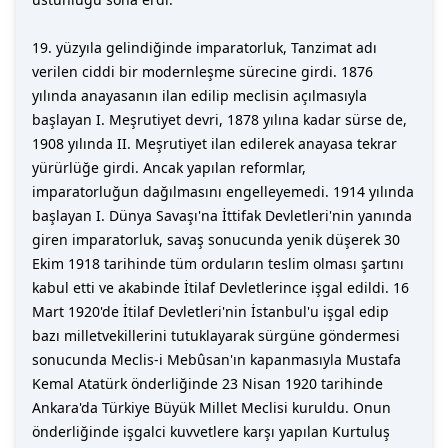
19. yüzyıla gelindiğinde imparatorluk, Tanzimat adı
verilen ciddi bir modernleşme sürecine girdi. 1876
yılında anayasanın ilan edilip meclisin açılmasıyla
başlayan I. Meşrutiyet devri, 1878 yılına kadar sürse de,
1908 yılında II. Meşrutiyet ilan edilerek anayasa tekrar
yürürlüğe girdi. Ancak yapılan reformlar,
imparatorluğun dağılmasını engelleyemedi. 1914 yılında
başlayan I. Dünya Savaşı'na İttifak Devletleri'nin yanında
giren imparatorluk, savaş sonucunda yenik düşerek 30
Ekim 1918 tarihinde tüm orduların teslim olması şartını
kabul etti ve akabinde İtilaf Devletlerince işgal edildi. 16
Mart 1920'de İtilaf Devletleri'nin İstanbul'u işgal edip
bazı milletvekillerini tutuklayarak sürgüne göndermesi
sonucunda Meclis-i Mebûsan'ın kapanmasıyla Mustafa
Kemal Atatürk önderliğinde 23 Nisan 1920 tarihinde
Ankara'da Türkiye Büyük Millet Meclisi kuruldu. Onun
önderliğinde işgalci kuvvetlere karşı yapılan Kurtuluş