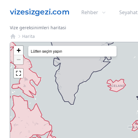
Rehber
Seyahat
Vize gereksinimleri haritasi
Harita
+
Lütfen seçim yapın
−