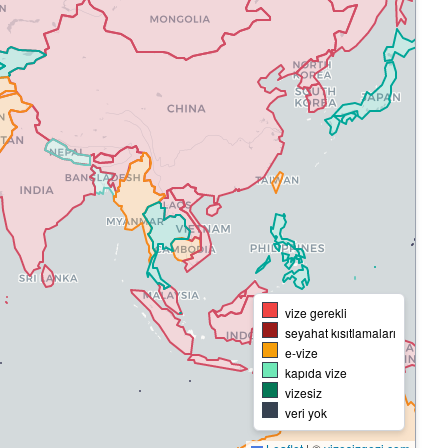
vize gerekli
seyahat kısıtlamaları
e-vize
kapıda vize
vizesiz
veri yok