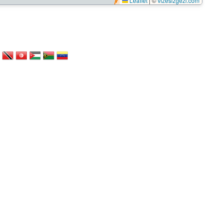
Leaflet
|
©
vizesizgezi.com