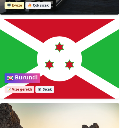
🖥️ E-vize
🔥
Çok sıcak
Burundi
📝 Vize gerekli
☀️
Sıcak