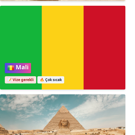
Mali
📝 Vize gerekli
🔥
Çok sıcak