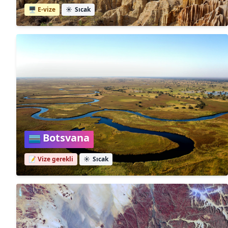
🖥️ E-vize
☀️
Sıcak
Botsvana
📝 Vize gerekli
☀️
Sıcak