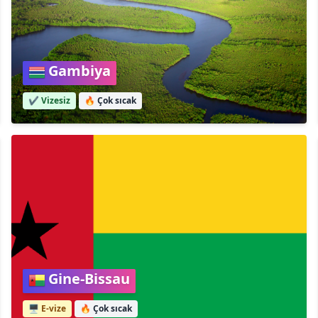
Gambiya
✔️ Vizesiz
🔥
Çok sıcak
Gine-Bissau
🖥️ E-vize
🔥
Çok sıcak