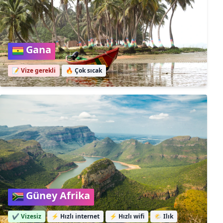
Gana
📝 Vize gerekli
🔥
Çok sıcak
Güney Afrika
✔️ Vizesiz
⚡
Hızlı internet
⚡
Hızlı wifi
🌤️
Ilık