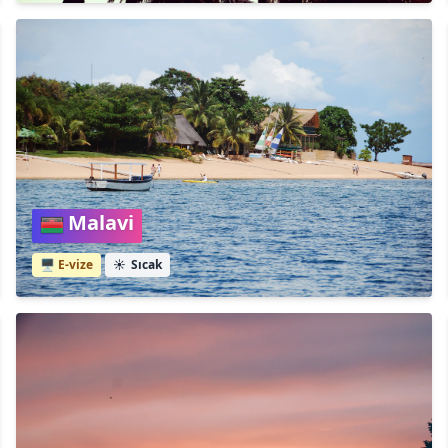
Malavi
🖥️ E-vize
☀️
Sıcak