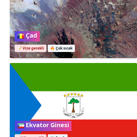
Çad
📝 Vize gerekli
🔥
Çok sıcak
Ekvator Ginesi