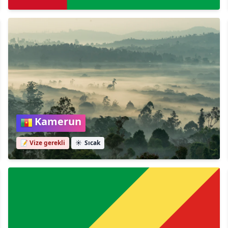
Kamerun
📝 Vize gerekli
☀️
Sıcak