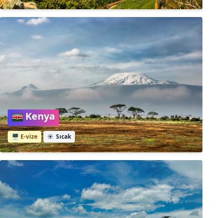
Kenya
🖥️ E-vize
☀️
Sıcak