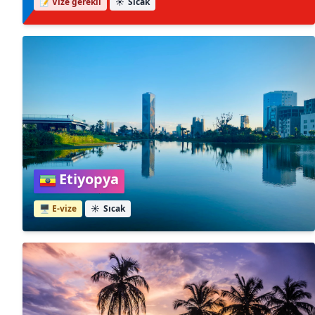
📝 Vize gerekli
☀️
Sıcak
Etiyopya
🖥️ E-vize
☀️
Sıcak