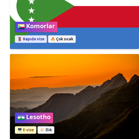
Komorlar
🚪 Kapıda vize
🔥
Çok sıcak
Lesotho
🖥️ E-vize
🌤️
Ilık