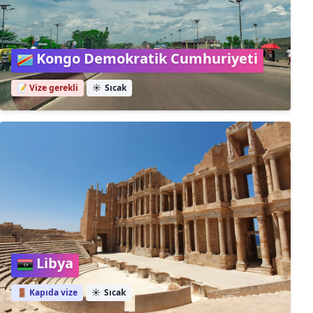
Kongo Demokratik Cumhuriyeti
📝 Vize gerekli
☀️
Sıcak
Libya
🚪 Kapıda vize
☀️
Sıcak