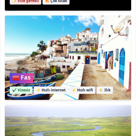
📝 Vize gerekli
🔥
Çok sıcak
Fas
✔️ Vizesiz
⚡
Hızlı internet
⚡
Hızlı wifi
🌤️
Ilık