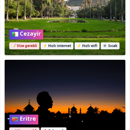
Cezayir
📝 Vize gerekli
⚡
Hızlı internet
⚡
Hızlı wifi
☀️
Sıcak
Eritre