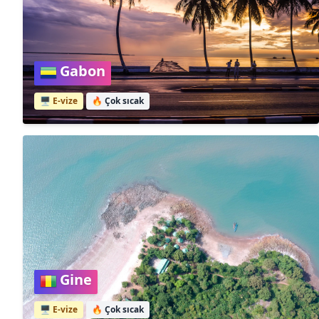
Gabon
🖥️ E-vize
🔥
Çok sıcak
Gine
🖥️ E-vize
🔥
Çok sıcak