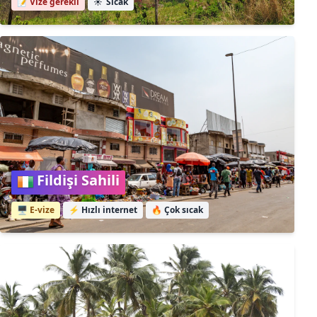
📝 Vize gerekli
☀️
Sıcak
Fildişi Sahili
🖥️ E-vize
⚡
Hızlı internet
🔥
Çok sıcak