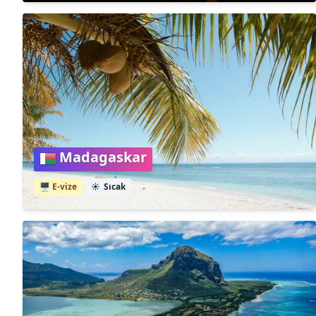
Madagaskar
🖥️ E-vize
☀️
Sıcak