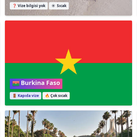
❓ Vize bilgisi yok
☀️
Sıcak
Burkina Faso
🚪 Kapıda vize
🔥
Çok sıcak