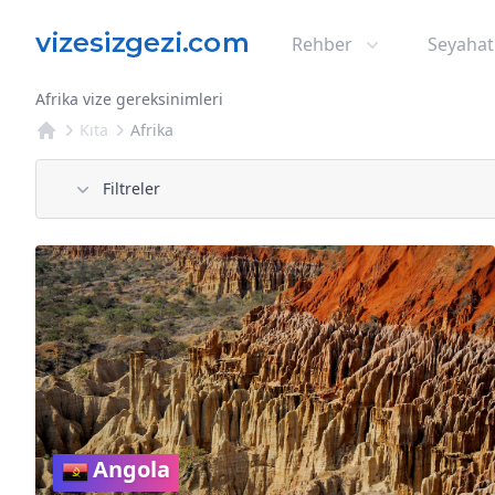
Rehber
Seyahat
Afrika vize gereksinimleri
Kıta
Afrika
Filtreler
Angola