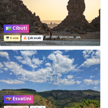
Cibuti
🖥️ E-vize
🔥
Çok sıcak
Esvatini