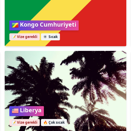
Kongo Cumhuriyeti
📝 Vize gerekli
☀️
Sıcak
Liberya
📝 Vize gerekli
🔥
Çok sıcak