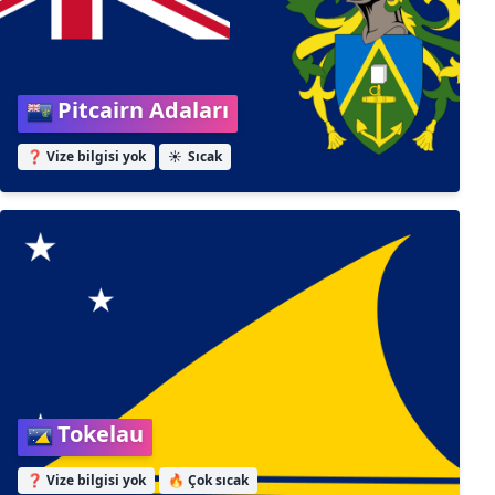
Pitcairn Adaları
❓ Vize bilgisi yok
☀️
Sıcak
Tokelau
❓ Vize bilgisi yok
🔥
Çok sıcak