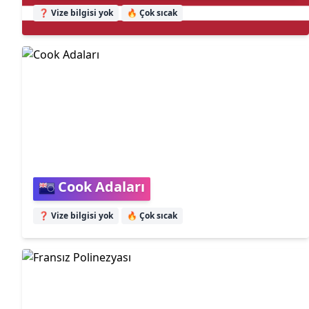
❓ Vize bilgisi yok
🔥
Çok sıcak
Cook Adaları
❓ Vize bilgisi yok
🔥
Çok sıcak