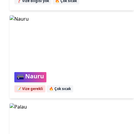
❓ Vize bilgisi yok
🔥
Çok sıcak
Nauru
📝 Vize gerekli
🔥
Çok sıcak