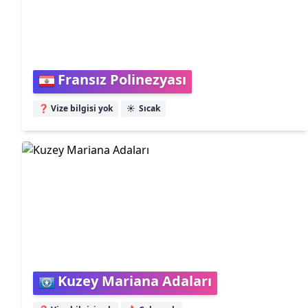
Fransız Polinezyası
❓ Vize bilgisi yok
☀️
Sıcak
Kuzey Mariana Adaları