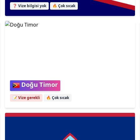
❓ Vize bilgisi yok
🔥
Çok sıcak
Doğu Timor
📝 Vize gerekli
🔥
Çok sıcak