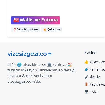
Wallis ve Futuna
❓ Vize bilgisi yok
🔥
Çok sıcak
Rehber
👍 Kolay vize
251+ 🌐 ülke, binlerce 🏛️ şehir ve 🏖️
🧳 Hemen yol
turistik lokasyon Türkiye
'
nin en detaylı
seyahat & gezi veritabanı
✔️ Vizesiz
vizesizgezi.com
'
da.
🚪 Kapıda vi
🖥️ E-vize