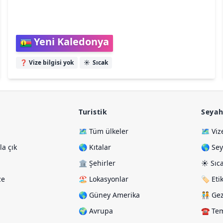
Yeni Kaledonya
❓ Vize bilgisi yok
☀️
Sıcak
Turistik
Seyah
🗺️ Tüm ülkeler
🗺️ Viz
a çık
🌎 Kıtalar
🌎 Sey
🏛️ Şehirler
☀️ Sıc
ze
🏖️ Lokasyonlar
🏷️ Eti
🌎 Güney Amerika
🧑‍🤝‍🧑 
🌍 Avrupa
☎️ Tem