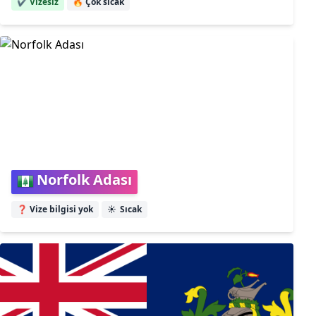
✔️ Vizesiz
🔥
Çok sıcak
Norfolk Adası
❓ Vize bilgisi yok
☀️
Sıcak