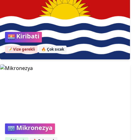
Kiribati
📝 Vize gerekli
🔥
Çok sıcak
Mikronezya