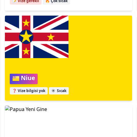
📝 Vize gerekli
🔥
Çok sıcak
Niue
❓ Vize bilgisi yok
☀️
Sıcak