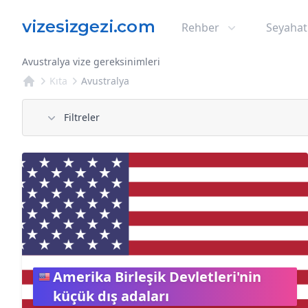
Rehber
Seyahat
Avustralya vize gereksinimleri
Kıta
Avustralya
Filtreler
Amerika Birleşik Devletleri'nin
küçük dış adaları