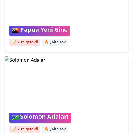
Papua Yeni Gine
📝 Vize gerekli
🔥
Çok sıcak
Solomon Adaları
📝 Vize gerekli
🔥
Çok sıcak