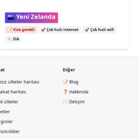
Yeni Zelanda
📝 Vize gerekli
🚀
Çok hızlı internet
🚀
Çok hızlı wifi
🌤️
Ilık
at
Diğer
esiz ülkeler haritası
📝 Blog
ahat haritası
❓ Hakkında
ak ülkeler
✉️ İletişim
ketler
Gezginler
silcilikler