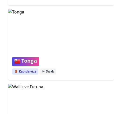
Tonga
🚪 Kapıda vize
☀️
Sıcak