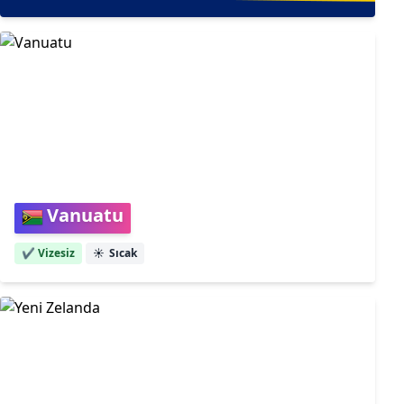
Vanuatu
✔️ Vizesiz
☀️
Sıcak