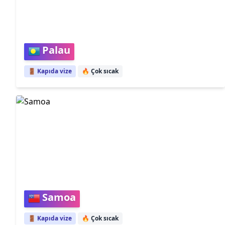
Palau
🚪 Kapıda vize
🔥
Çok sıcak
Samoa
🚪 Kapıda vize
🔥
Çok sıcak