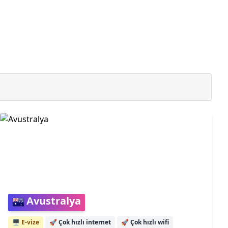
Avustralya
🖥️ E-vize
🚀
Çok hızlı internet
🚀
Çok hızlı wifi