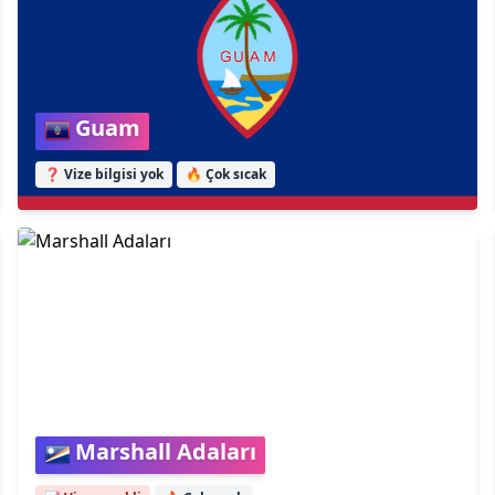
Guam
❓ Vize bilgisi yok
🔥
Çok sıcak
Marshall Adaları