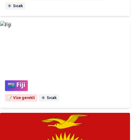
☀️
Sıcak
Fiji
📝 Vize gerekli
☀️
Sıcak