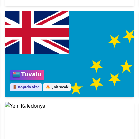
Tuvalu
🚪 Kapıda vize
🔥
Çok sıcak